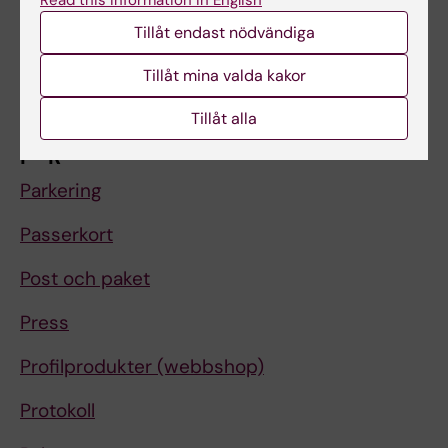
Miljö och hållbar utveckling
Read this information in English
Tillåt endast nödvändiga
Ny medarbetare
Tillåt mina valda kakor
Om något händer
Tillåt alla
P–R
Parkering
Passerkort
Post och paket
Press
Profilprodukter (webbshop)
Protokoll