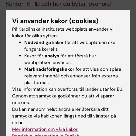
Konton, KI-ID och hur du byter lösenord
Kontoplan och andra ekonomimallar och
Vi använder kakor (cookies)
manualer
På Karolinska Institutets webbplats använder vi
kakor för olika syften:
Krishantering och krisorganisation
Nödvändiga
kakor för att webbplatsen ska
fungera korrekt.
Kvalitetssystemet
Kakor för
analys
för att förstå hur
webbplatsen används.
Marknadsföringskakor
för att visa och spåra
L–O
relevant innehåll och annonser från externa
Laboratoriesäkerhet
plattformar.
Viss information kan överföras till länder utanför EU.
Ladok
Genom att samtycka godkänner du att vi sparar
cookies.
Ledarskap och organisationsutveckling
Du kan när som helst ändra eller återkalla ditt
samtycke via kakikonen längst ned till vänster på
Lika villkor på KI
sidan.
Mer information om våra kakor