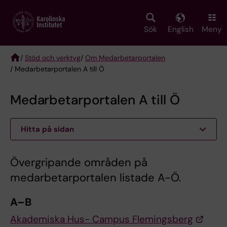
Skip
to
main
Sök
English
Meny
content
/
Stöd och verktyg
/
Om Medarbetarportalen
/ Medarbetarportalen A till Ö
Breadcrumb
Medarbetarportalen A till Ö
Hitta på sidan
Övergripande områden på
medarbetarportalen listade A-Ö.
A–B
Akademiska Hus- Campus Flemingsberg