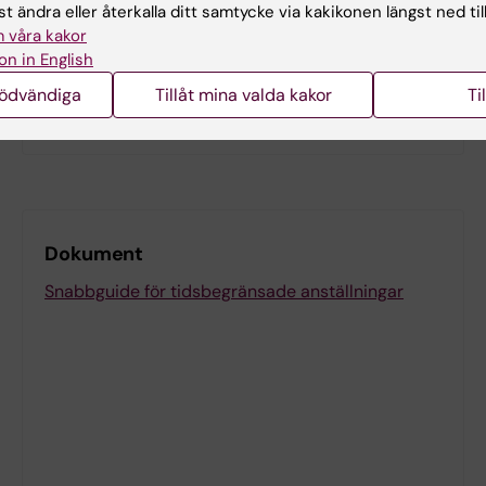
t ändra eller återkalla ditt samtycke via kakikonen längst ned til
 våra kakor
on in English
nödvändiga
Tillåt mina valda kakor
Ti
Doktorand
Dokument
Snabbguide för tidsbegränsade anställningar