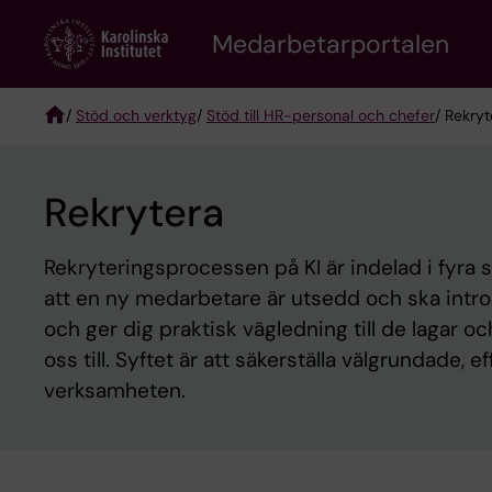
Skip
to
Medarbetarportalen
main
content
/
Stöd och verktyg
/
Stöd till HR-personal och chefer
/ Rekryt
Breadcrumb
Rekrytera
Rekryteringsprocessen på KI är indelad i fyra s
att en ny medarbetare är utsedd och ska intro
och ger dig praktisk vägledning till de lagar oc
oss till. Syftet är att säkerställa välgrundade, e
verksamheten.