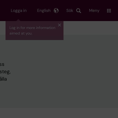
Logga in
English
Sök
Meny
Log in for more information
aimed at you.
ss
steg,
ålla