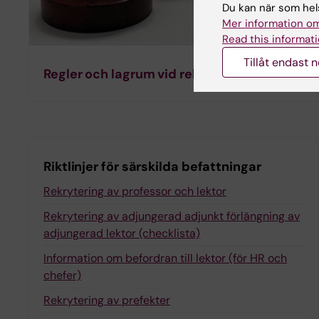
Du kan när som hels
Mer information om
Read this informati
Tillåt endast 
Regler och lagrum vid rekrytering
Riktlinjer för särskilda befattningar
Rekrytering av professor och lektor
Rekrytering av adjungerad adjunkt förlängning av
adjungerad lektor (checklista)
Information om befordran till lektor (för HR och
chefer)
Rekrytering av prefekter