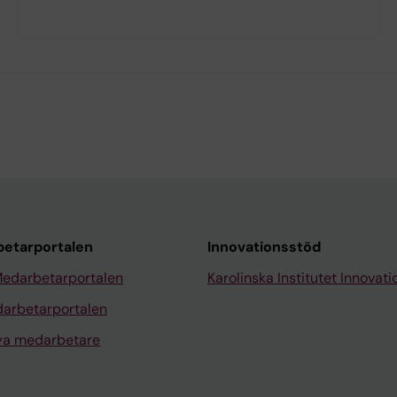
etarportalen
Innovationsstöd
Medarbetarportalen
Karolinska Institutet Innovati
arbetarportalen
nya medarbetare