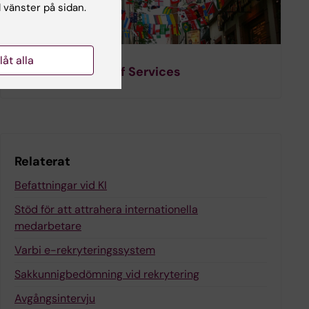
l vänster på sidan.
llåt alla
International Staff Services
Relaterat
Befattningar vid KI
Stöd för att attrahera internationella
medarbetare
Varbi e-rekryteringssystem
Sakkunnigbedömning vid rekrytering
Avgångsintervju