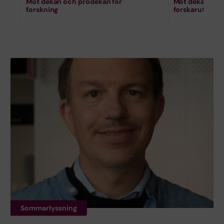
Möt dekan och prodekan för
Möt dekan och
forskning
forskarutbildn
Sommarlyssning