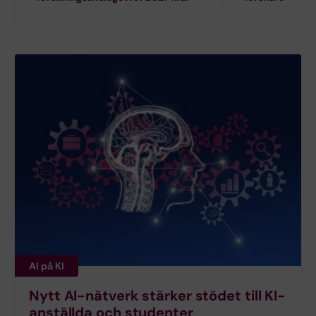
AI på KI
Nytt AI-nätverk stärker stödet till KI-
anställda och studenter