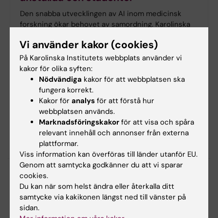
Den snabba utvecklingen av AI inom medicinsk
forskning ökar behovet av samordning. Karolinska
Institutet finansierar därför ett tvärinstitutionellt
Vi använder kakor (cookies)
AI-nätverk som samlar forskare, kliniker och
experter, samordnar initiativ och erbjuder stöd för
På Karolinska Institutets webbplats använder vi
tillförlitlig och kliniskt relevant AI.
kakor för olika syften:
Nödvändiga
kakor för att webbplatsen ska
fungera korrekt.
Kakor för
analys
för att förstå hur
webbplatsen används.
Nyheter
Marknadsföringskakor
för att visa och spåra
relevant innehåll och annonser från externa
Alla
Medarbetare
Mina grupper
Driftinfo
plattformar.
Viss information kan överföras till länder utanför EU.
Genom att samtycka godkänner du att vi sparar
7 augusti 2026 | För medarbetare
cookies.
KI i medierna 26 juni – 2 augusti
Du kan när som helst ändra eller återkalla ditt
samtycke via kakikonen längst ned till vänster på
7 augusti 2026 | Nyheter från KI
sidan.
Celler i tumörens mikromiljö kan påverka