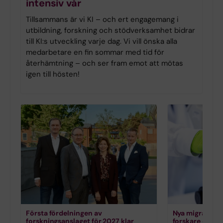
intensiv vår
Tillsammans är vi KI – och ert engagemang i
utbildning, forskning och stödverksamhet bidrar
till KI:s utveckling varje dag. Vi vill önska alla
medarbetare en fin sommar med tid för
återhämtning – och ser fram emot att mötas
igen till hösten!
Första fördelningen av
Nya migrationsr
forskningsanslaget för 2027 klar
forskare och 