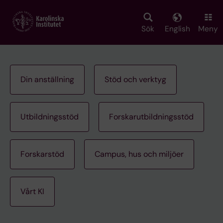
Skip
to
main
Sök
English
Meny
content
Din anställning
Stöd och verktyg
Utbildningsstöd
Forskarutbildningsstöd
Forskarstöd
Campus, hus och miljöer
Vårt KI