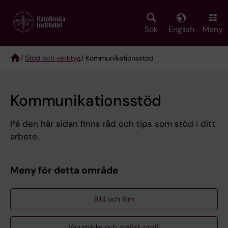
Skip
to
main
Sök
English
Meny
content
/
Stöd och verktyg
/ Kommunikationsstöd
Breadcrumb
Kommunikationsstöd
På den här sidan finns råd och tips som stöd i ditt
arbete.
Meny för detta område
Bild och film
Varumärke och grafisk profil