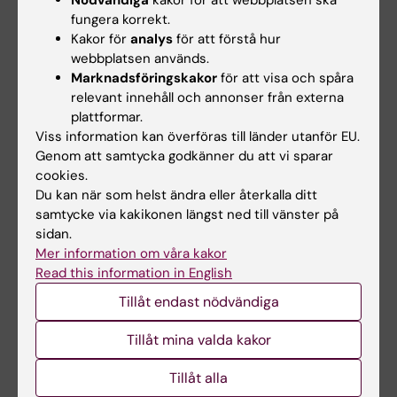
Nödvändiga
kakor för att webbplatsen ska
KI RIMS
fungera korrekt.
Kommunicera om din forskning med en bredare
Kakor för
analys
för att förstå hur
publik
webbplatsen används.
Marknadsföringskakor
för att visa och spåra
Kommunikation för EU-samarbetsprojekt
relevant innehåll och annonser från externa
Kommunikationsstöd i Biomedicum
plattformar.
Viss information kan överföras till länder utanför EU.
Mät genomslaget för din forskning
Genom att samtycka godkänner du att vi sparar
Visualisera och presentera forskning
cookies.
Du kan när som helst ändra eller återkalla ditt
samtycke via kakikonen längst ned till vänster på
sidan.
Mer information om våra kakor
Read this information in English
Tillåt endast nödvändiga
Tillåt mina valda kakor
Tillåt alla