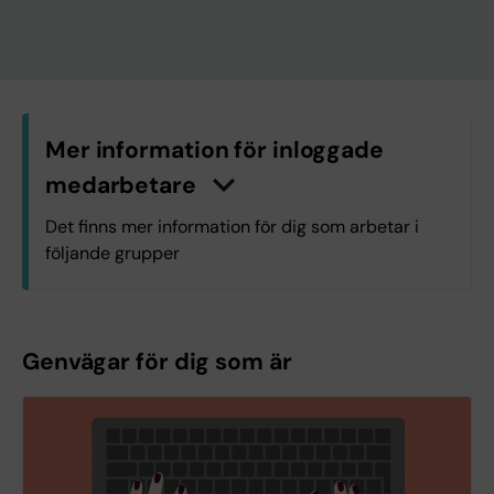
Mer information för inloggade
medarbetare
n
K
l
i
c
k
a
h
ä
r
f
ö
r
a
t
t
v
i
s
a
/
d
ö
l
j
a
i
n
f
o
r
m
a
t
i
o
Det finns mer information för dig som arbetar i
följande grupper
K1.K1 Molekylär medicin och kirurgi
Genvägar för dig som är
Logga in med KI-ID