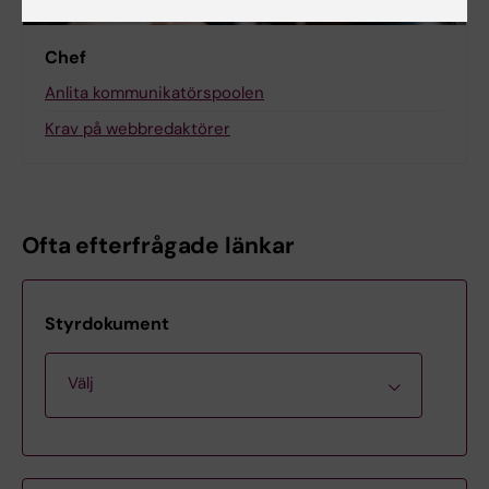
Chef
Anlita kommunikatörspoolen
Krav på webbredaktörer
Ofta efterfrågade länkar
Styrdokument
Välj