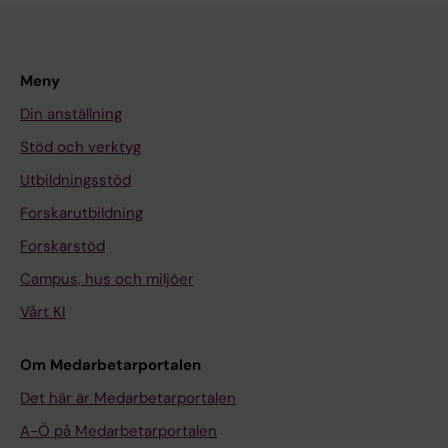
E-möten
Beställ och ladda ner
Strategi för KI:s webbplatser
informationsmaterial
Meny
KI-play
Din anställning
Varumärke - riktlinjer
Posterskärmar, rollups och
Stöd och verktyg
beachflaggor
KI Survey
Utbildningsstöd
Profilprodukter i webbshoppen
Forskarutbildning
Mentimeter
Forskarstöd
Mediabanken (QBank)
Campus, hus och miljöer
Vårt KI
Padlet
Om Medarbetarportalen
Formulärverktyg
Det här är Medarbetarportalen
A-Ö på Medarbetarportalen