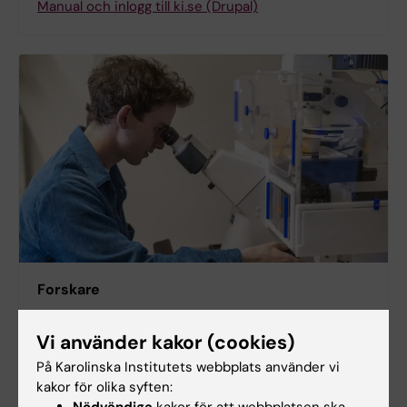
Manual och inlogg till ki.se (Drupal)
Forskare
Annonsera efter försökspersoner
Vi använder kakor (cookies)
Annonser för laboratoriematerial
På Karolinska Institutets webbplats använder vi
Djurförsök och mediekontakter
kakor för olika syften: