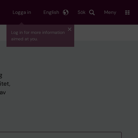
Logga in
English
Sök
Meny
Log in for more information
aimed at you.
g
tet,
 av