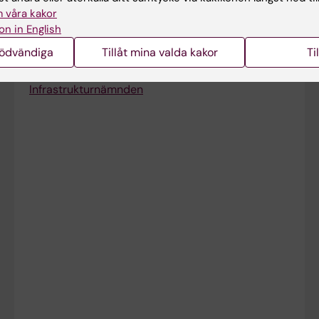
 våra kakor
Nämnder under fakultetsnämnden
on in English
Rekryteringsnämnden
nödvändiga
Tillåt mina valda kakor
Ti
Docenturnämnden
Infrastrukturnämnden