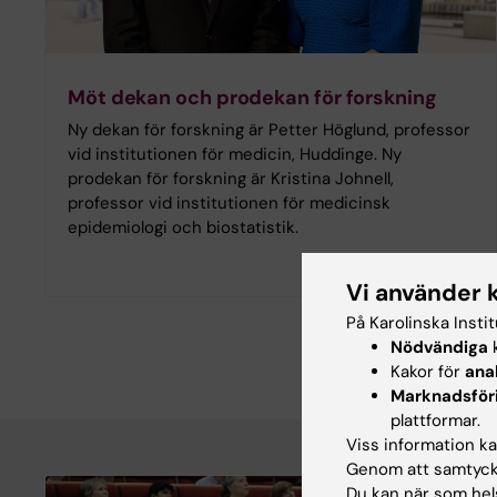
Möt dekan och prodekan för forskning
Ny dekan för forskning är Petter Höglund, professor
vid institutionen för medicin, Huddinge. Ny
prodekan för forskning är Kristina Johnell,
professor vid institutionen för medicinsk
epidemiologi och biostatistik.
Vi använder 
På Karolinska Insti
Nödvändiga
k
Kakor för
ana
Marknadsför
plattformar.
Viss information kan
Genom att samtycka
Du kan när som hels