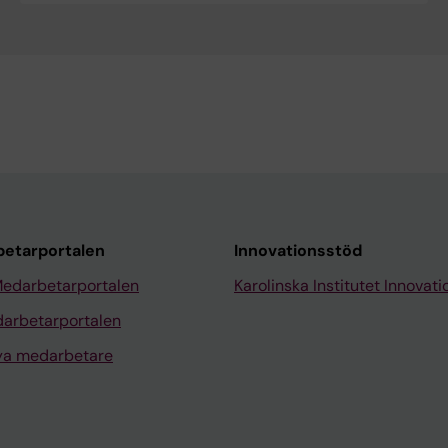
etarportalen
Innovationsstöd
Medarbetarportalen
Karolinska Institutet Innovati
arbetarportalen
nya medarbetare