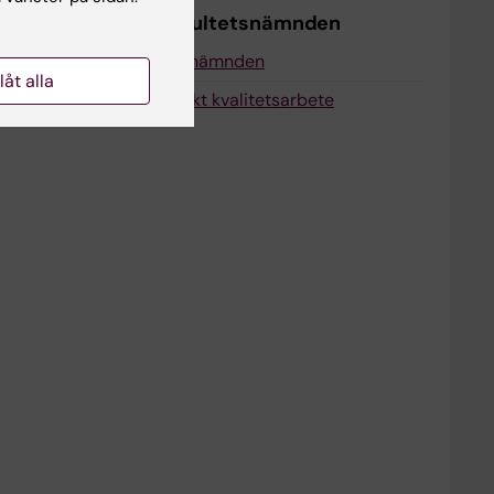
Utskott under fakultetsnämnden
Internationaliseringsnämnden
llåt alla
Rådet för systematiskt kvalitetsarbete