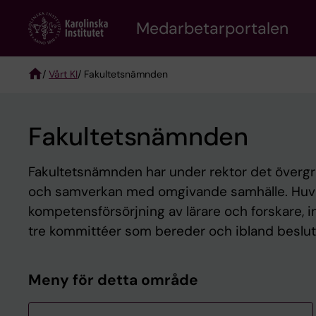
Skip
to
Medarbetarportalen
main
content
/
Vårt KI
/ Fakultetsnämnden
Breadcrumb
Fakultetsnämnden
Fakultetsnämnden har under rektor det övergri
och samverkan med omgivande samhälle. Huvuds
kompetensförsörjning av lärare och forskare, in
tre kommittéer som bereder och ibland besluta
Meny för detta område