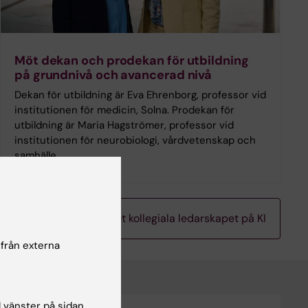
Möt dekan och prodekan för utbildning
på grundnivå och avancerad nivå
Dekan för utbildning är Eva Ehrenborg, professor vid
institutionen för medicin, Solna. Prodekan för
utbildning är Maria Hagströmer, professor vid
institutionen för neurobiologi, vårdvetenskap och
samhälle.
Nu stärks det kollegiala ledarskapet på KI
 från externa
l vänster på sidan.