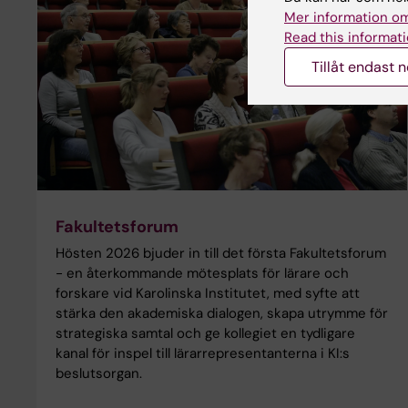
Mer information om
Read this informati
Tillåt endast 
Fakultetsforum
Hösten 2026 bjuder in till det första Fakultetsforum
- en återkommande mötesplats för lärare och
forskare vid Karolinska Institutet, med syfte att
stärka den akademiska dialogen, skapa utrymme för
strategiska samtal och ge kollegiet en tydligare
kanal för inspel till lärarrepresentanterna i KI:s
beslutsorgan.