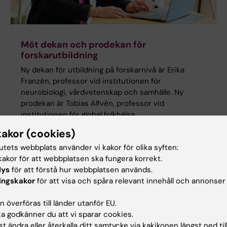
Möt dekan och prodekan för
forskarutbildning
Ny dekan för utbildning på forskarnivå är Erika
Franzén, professor vid institutionen för
neurobiologi, vårdvetenskap och samhälle. Ny
prodekan är Tobias Alfvén, professor vid
institutionen för global folkhälsa.
kakor (cookies)
tutets webbplats använder vi kakor för olika syften:
akor för att webbplatsen ska fungera korrekt.
lys
för att förstå hur webbplatsen används.
ingskakor
för att visa och spåra relevant innehåll och annonser
 överföras till länder utanför EU.
 godkänner du att vi sparar cookies.
t ändra eller återkalla ditt samtycke via kakikonen längst ned til