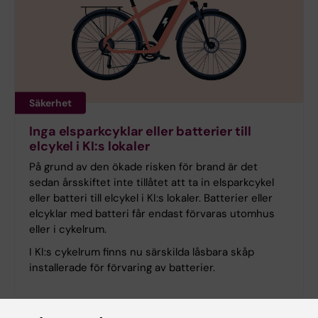
Säkerhet
Inga elsparkcyklar eller batterier till
elcykel i KI:s lokaler
På grund av den ökade risken för brand är det
sedan årsskiftet inte tillåtet att ta in elsparkcykel
eller batteri till elcykel i KI:s lokaler. Batterier eller
elcyklar med batteri får endast förvaras utomhus
eller i cykelrum.
I KI:s cykelrum finns nu särskilda låsbara skåp
installerade för förvaring av batterier.