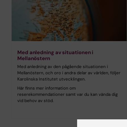
Med anledning av situationen i
Mellanöstern
Med anledning av den pågående situationen i
Mellanöstern, och oro i andra delar av världen, följer
Karolinska Institutet utvecklingen.
Här finns mer information om
reserekommendationer samt var du kan vända dig
vid behov av stöd.