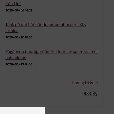
från 1 juli
2026-06-03 16:21
Tänk på det här när du tar emot besök i KI:s
lokaler
2026-03-30 10:55
Pågående bedrägeriförsök i form av spam via mejl
och telefon
2026-03-23 19:06
Fler nyheter
RSS