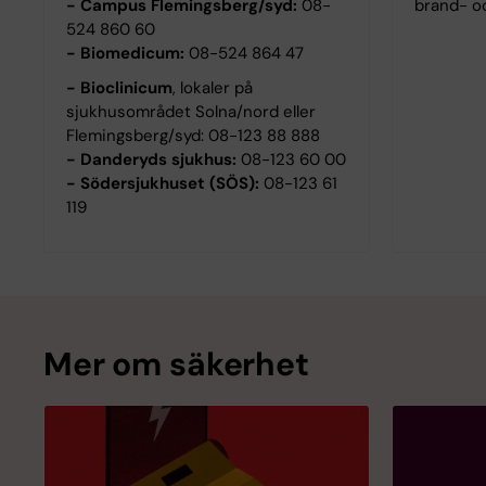
- Campus Flemingsberg/syd:
08-
brand- o
524 860 60
- Biomedicum:
08-524 864 47
- Bioclinicum
, lokaler på
sjukhusområdet
Solna/nord eller
Flemingsberg/syd: 08-123 88 888
- Danderyds sjukhus:
08-123 60 00
- Södersjukhuset (SÖS):
08-123 61
119
Mer om säkerhet