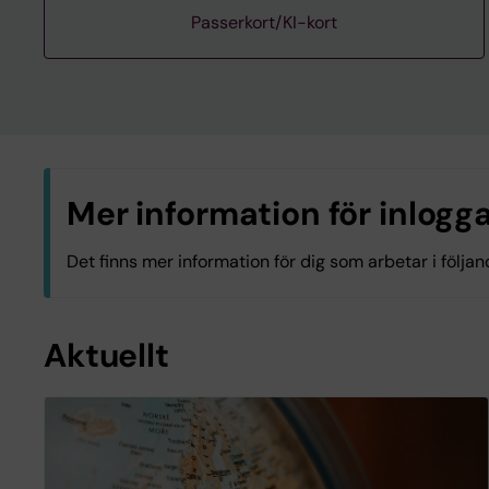
Passerkort/KI-kort
Mer information för inlog
Det finns mer information för dig som arbetar i följa
OF.OF Odontologi
OV.OV Universitetstandvården
Aktuellt
Logga in med KI-ID