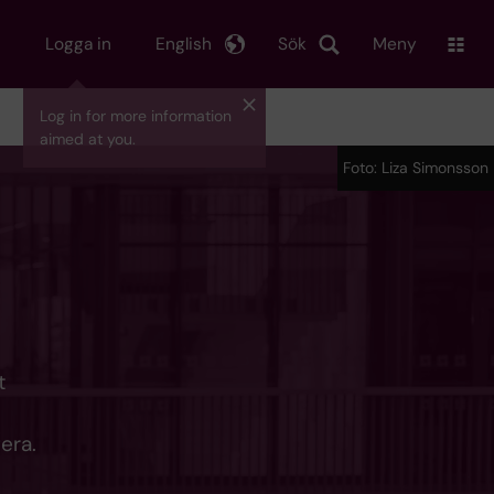
Logga in
English
Sök
Meny
Log in for more information
aimed at you.
Foto: Liza Simonsson
t
era.