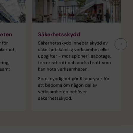
heten
Säkerhetsskydd
 för
Säkerhetsskydd innebär skydd av
äkerhet,
säkerhetskänslig verksamhet eller
uppgifter - mot spioneri, sabotage,
ring,
terroristbrott och andra brott som
 samt
kan hota verksamheten.
Som myndighet gör KI analyser för
att bedöma om någon del av
verksamheten behöver
säkerhetsskydd.