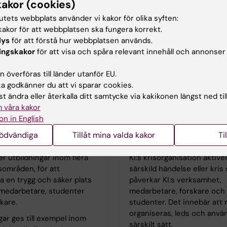
kakor (cookies)
tutets webbplats använder vi kakor för olika syften:
akor för att webbplatsen ska fungera korrekt.
lys
för att förstå hur webbplatsen används.
ingskakor
för att visa och spåra relevant innehåll och annonser
 överföras till länder utanför EU.
 godkänner du att vi sparar cookies.
t ändra eller återkalla ditt samtycke via kakikonen längst ned til
 våra kakor
on in English
ingar inom
Krisorganisation, ledn
nödvändiga
Tillåt mina valda kakor
Ti
etsområdet
stöd
er utbildningar inom flera
KI:s krisorganisation aktive
sområden, för att
särskild händelse eller kris
la en trygg och säker plats
påverkar KI:s verksamhet,
 medarbetare, studenter
medarbetare, forskare och
kare.
studenter. Det innebär att 
organiseras, leds och anvä
gar ges till exempel inom
särskilt sätt.