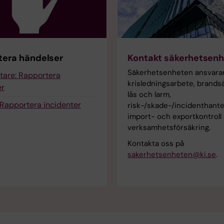
tera händelser
Kontakt säkerhetsen
Säkerhetsenheten ansvarar
are: Rapportera
krisledningsarbete, brands
er
lås och larm,
 Rapportera incidenter
risk-/skade-/incidenthante
import- och exportkontroll
verksamhetsförsäkring.
Kontakta oss på
sakerhetsenheten@ki.se
.