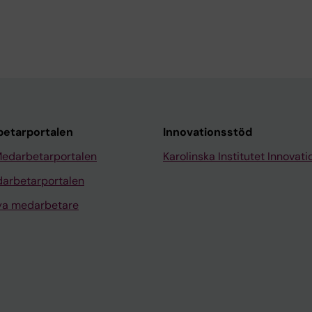
etarportalen
Innovationsstöd
Medarbetarportalen
Karolinska Institutet Innovati
arbetarportalen
nya medarbetare