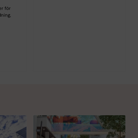
er för
dning,