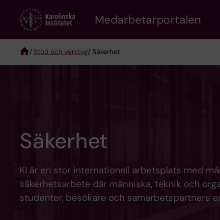
Skip
to
Medarbetarportalen
main
content
/
Stöd och verktyg
/ Säkerhet
Breadcrumb
Säkerhet
KI är en stor internationell arbetsplats med mån
säkerhetsarbete där människa, teknik och organi
studenter, besökare och samarbetspartners en