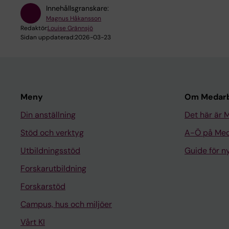
Innehållsgranskare:
Magnus Håkansson
Redaktör:
Louise Grännsjö
Sidan uppdaterad:
2026-03-23
Meny
Om Medarb
Din anställning
Det här är 
Stöd och verktyg
A-Ö på Med
Utbildningsstöd
Guide för 
Forskarutbildning
Forskarstöd
Campus, hus och miljöer
Vårt KI