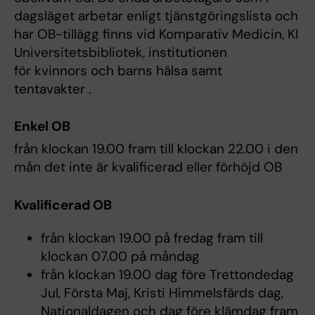
dagsläget arbetar enligt tjänstgöringslista och
har OB-tillägg finns vid Komparativ Medicin, KI
Universitetsbibliotek, institutionen
för kvinnors och barns hälsa samt
tentavakter .
Enkel OB
från klockan 19.00 fram till klockan 22.00 i den
mån det inte är kvalificerad eller förhöjd OB
Kvalificerad OB
från klockan 19.00 på fredag fram till
klockan 07.00 på måndag
från klockan 19.00 dag före Trettondedag
Jul, Första Maj, Kristi Himmelsfärds dag,
Nationaldagen och dag före klämdag fram