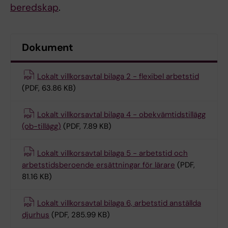
beredskap
.
Dokument
Lokalt villkorsavtal bilaga 2 - flexibel arbetstid
(PDF, 63.86 KB)
Lokalt villkorsavtal bilaga 4 - obekvämtidstillägg
(ob-tillägg)
(PDF, 7.89 KB)
Lokalt villkorsavtal bilaga 5 - arbetstid och
arbetstidsberoende ersättningar för lärare
(PDF,
81.16 KB)
Lokalt villkorsavtal bilaga 6, arbetstid anställda
djurhus
(PDF, 285.99 KB)