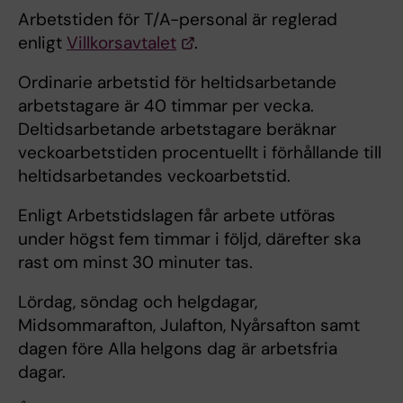
Arbetstiden för T/A-personal är reglerad
enligt
Villkorsavtalet
.
Ordinarie arbetstid för heltidsarbetande
arbetstagare är 40 timmar per vecka.
Deltidsarbetande arbetstagare beräknar
veckoarbetstiden procentuellt i förhållande till
heltidsarbetandes veckoarbetstid.
Enligt Arbetstidslagen får arbete utföras
under högst fem timmar i följd, därefter ska
rast om minst 30 minuter tas.
Lördag, söndag och helgdagar,
Midsommarafton, Julafton, Nyårsafton samt
dagen före Alla helgons dag är arbetsfria
dagar.