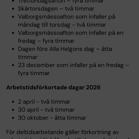
Trettondagsafton – fyra timmar
Skärtorsdagen – två timmar
Valborgsmässoafton som infaller på
måndag till torsdag - två timmar
Valborgsmässoafton som infaller på en
fredag – fyra timmar
Dagen före Alla Helgons dag – åtta
timmar
23 december som infaller på en fredag –
fyra timmar
Arbetstidsförkortade dagar 2026
2 april - två timmar
30 april - två timmar
30 oktober - åtta timmar
För deltidsarbetande gäller förkortning av