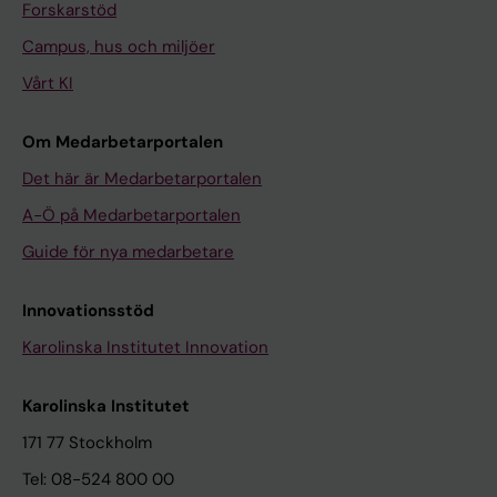
Forskarstöd
Campus, hus och miljöer
Vårt KI
Om Medarbetarportalen
Det här är Medarbetarportalen
A-Ö på Medarbetarportalen
Guide för nya medarbetare
Innovationsstöd
Karolinska Institutet Innovation
Karolinska Institutet
171 77 Stockholm
Tel: 08-524 800 00