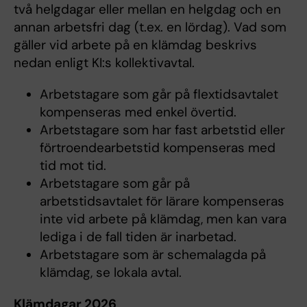
två helgdagar eller mellan en helgdag och en
annan arbetsfri dag (t.ex. en lördag). Vad som
gäller vid arbete på en klämdag beskrivs
nedan enligt KI:s kollektivavtal.
Arbetstagare som går på flextidsavtalet
kompenseras med enkel övertid.
Arbetstagare som har fast arbetstid eller
förtroendearbetstid kompenseras med
tid mot tid.
Arbetstagare som går på
arbetstidsavtalet för lärare kompenseras
inte vid arbete på klämdag, men kan vara
lediga i de fall tiden är inarbetad.
Arbetstagare som är schemalagda på
klämdag, se lokala avtal.
Klämdagar 2026