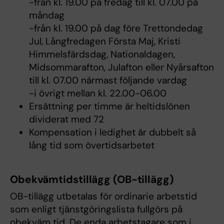
-från kl. 19.00 på fredag till kl. 07.00 på
måndag
-från kl. 19.00 på dag före Trettondedag
Jul, Långfredagen Första Maj, Kristi
Himmelsfärdsdag, Nationaldagen,
Midsommarafton, Julafton eller Nyårsafton
till kl. 07.00 närmast följande vardag
-i övrigt mellan kl. 22.00-06.00
Ersättning per timme är heltidslönen
dividerat med 72
Kompensation i ledighet är dubbelt så
lång tid som övertidsarbetet
Obekvämtidstillägg (OB-tillägg)
OB-tillägg utbetalas för ordinarie arbetstid
som enligt tjänstgöringslista fullgörs på
obekväm tid. De enda arbetstagare som i