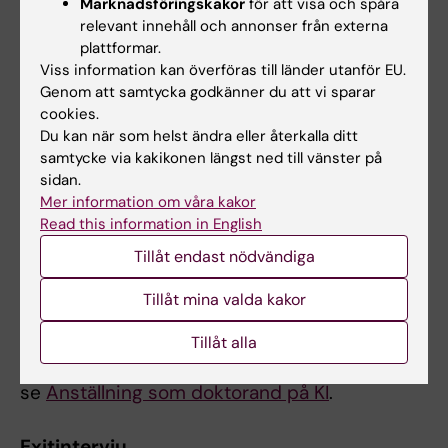
ålder
.
Marknadsföringskakor
för att visa och spåra
relevant innehåll och annonser från externa
plattformar.
Förmåner från Trygghetsstiftelsen
Viss information kan överföras till länder utanför EU.
Som statligt anställd kan du efter din
Genom att samtycka godkänner du att vi sparar
anställning få stöd från Trygghetsstiftelsen.
cookies.
Du kan när som helst ändra eller återkalla ditt
Vilket stöd du får baseras dels på anledningen
samtycke via kakikonen längst ned till vänster på
till att du inte längre är anställd, dels på hur
sidan.
många år du har varit anställd hos din
Mer information om våra kakor
arbetsgivare. Kortare avbrott i anställningen
Read this information in English
om max 8 dagar får förekomma. För mer
Tillåt endast nödvändiga
information om vilka förmåner man omfattas
av, läs mer på Trygghetsstiftelsens webbsida.
Tillåt mina valda kakor
Doktorandanställning kan inte räknas in för att
Tillåt alla
få sex års anställningstid. För mer information,
se
Anställning som doktorand på KI
.
Exitintervju