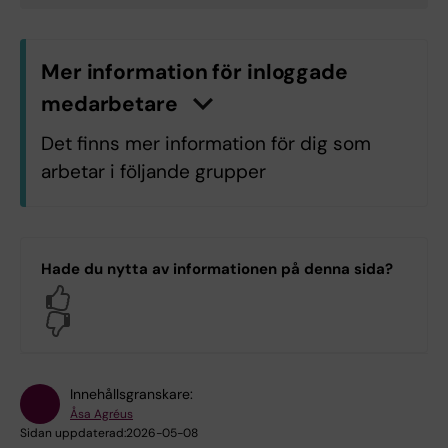
Mer information för inloggade
medarbetare
n
K
l
i
c
k
a
h
ä
r
f
ö
r
a
t
t
v
i
s
a
/
d
ö
l
j
a
i
n
f
o
r
m
a
t
i
o
Det finns mer information för dig som
arbetar i följande grupper
H9.H9 Klinisk vetenskap, intervention
och teknik
Hade du nytta av informationen på denna sida?
Yes
Logga in med KI-ID
No
Innehållsgranskare:
Åsa Agréus
Sidan uppdaterad:
2026-05-08