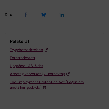
Dela
Relaterat
Trygghetsstiftelsen
Företrädesrätt
Uppnådd LAS-ålder
Arbetsgivarverket (Villkorsavtal)
The Employment Protection Act (Lagen om
anställningsskydd)