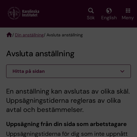
Skip
to
main
Sök
English
Meny
content
/
Din anställning
/ Avsluta anställning
Breadcrumb
Avsluta anställning
Hitta på sidan
En anställning kan avslutas av olika skäl.
Uppsägningstiderna regleras av olika
avtal och bestämmelser.
Uppsägning från din sida som arbetstagare
Uppsägningstiderna för dig som inte uppnått