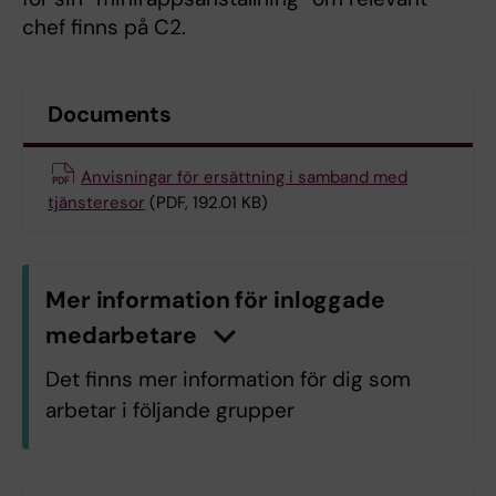
chef finns på C2.
Documents
Anvisningar för ersättning i samband med
tjänsteresor
(PDF, 192.01 KB)
Mer information för inloggade
medarbetare
n
K
l
i
c
k
a
h
ä
r
f
ö
r
a
t
t
v
i
s
a
/
d
ö
l
j
a
i
n
f
o
r
m
a
t
i
o
Det finns mer information för dig som
arbetar i följande grupper
C7.C7 Lärande, Informatik,