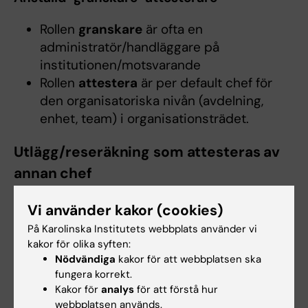
Rollen
granskare
är ofta en
administratör/handläggare på
institutionen/motsvarande
Rollen
attestera
är per default chef för
den organisatoriska nivån (avdelning,
enhet, team) i organisationsträdet.
Utlägg/reseräkning som attesteras av
annan chef
Du kan alltid kontakta din lokala HR-enhet eller
Vi använder kakor (cookies)
en lönespecialist vid HR-avdelningen vid
På Karolinska Institutets webbplats använder vi
frågor.
kakor för olika syften:
Nödvändiga
kakor för att webbplatsen ska
Alternativ 1
fungera korrekt.
• Den anställde (tex anställd på C1) läggs upp
Kakor för
analys
för att förstå hur
som ”minirappare” i Primula klienten på den
webbplatsen används.