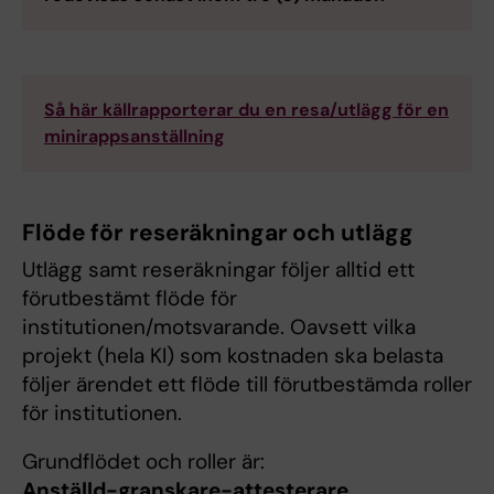
Så här källrapporterar du en resa/utlägg för en
minirappsanställning
Flöde för reseräkningar och utlägg
Utlägg samt reseräkningar följer alltid ett
förutbestämt flöde för
institutionen/motsvarande. Oavsett vilka
projekt (hela KI) som kostnaden ska belasta
följer ärendet ett flöde till förutbestämda roller
för institutionen.
Grundflödet och roller är:
Anställd-granskare-attesterare