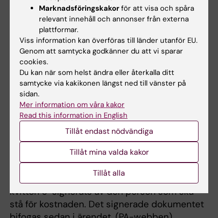
institution som ska betala för resan/utlägget
Marknadsföringskakor
för att visa och spåra
(tex S1)
relevant innehåll och annonser från externa
plattformar.
• Den anställde väljer sedan anställningen vid
Viss information kan överföras till länder utanför EU.
S1 i PA-webben.
Genom att samtycka godkänner du att vi sparar
• Ärendet följer då S1:s flöde för resor/utlägg
cookies.
• Viktigt att välja den organistiska enhet på S1
Du kan när som helst ändra eller återkalla ditt
under ”Välj annan mottagare om det normala
samtycke via kakikonen längst ned till vänster på
flödet ska frångås” (chef som ska attestera
sidan.
Mer information om våra kakor
kostnaden) i PA-webben.
Read this information in English
Alternativ 2
Tillåt endast nödvändiga
Använder flödet för resor/utlägg på
Tillåt mina valda kakor
institutionen där anställningen finns. (tex
anställd på (C1) ”Fel” chef kommer då få
Tillåt alla
attestera ärendet varför det är viktigt att
kvitton e-signerats av den person som ska
stå för kostnaden. Det signerade dokumentet
bifogas sedan i ärendet. (PA-webben)