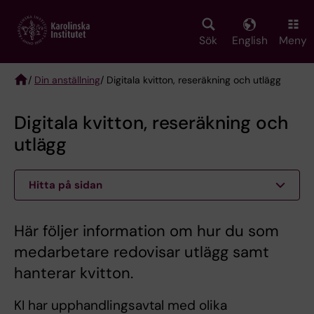
Skip
to
main
Sök
English
Meny
content
/
Din anställning
/ Digitala kvitton, reseräkning och utlägg
Breadcrumb
Digitala kvitton, reseräkning och
utlägg
Hitta på sidan
Här följer information om hur du som
medarbetare redovisar utlägg samt
hanterar kvitton.
KI har upphandlingsavtal med olika