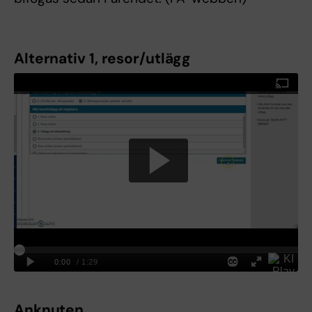
Alternativ 1, resor/utlägg
Anknuten