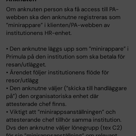
Om anknuten person ska få access till PA-
webben ska den anknutne registreras som
”minirappare” i klienten/PA-webben av
institutionens HR-enhet.
• Den anknutne läggs upp som ”minirappare” i
Primula på den institution som ska betala för
resan/utlägget.
• Ärendet följer institutionens flöde för
resor/utlägg
• Den anknutne väljer (”skicka till handläggare
på”) den organisatoriska enhet där
attesterade chef finns.
• Viktigt att ”minirappsanställningen” och
attesterande chef tillhör samma institution.
Dvs den anknutne väljer lönegrupp (tex C2)
för sin ”minirappsanställning” om relevant