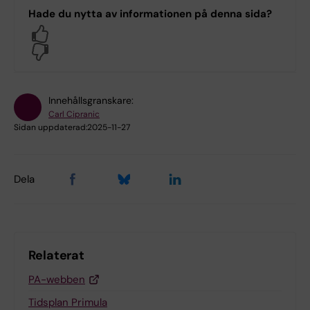
Management och Etik
Hade du nytta av informationen på denna sida?
UF.GVS.KA.Digitala
Yes
kommunikationskanaler
No
UF.GVS.KA.Kommunikationssamordni
ng och varumärke
UF.GVS.KA.Press och redaktionellt
Innehållsgranskare:
innehåll
Carl Cipranic
UF.GVS.Kommunikationsavdelningen
Sidan uppdaterad:
2025-11-27
Logga in med KI-ID
Dela
Relaterat
PA-webben
Tidsplan Primula