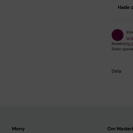
Hade d
Inn
Ia 
Redaktör:
Ia 
Sidan uppda
Dela
Meny
Om Medarb