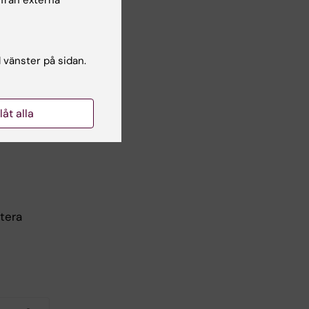
 från externa
l vänster på sidan.
ch jämföra
llåt alla
tera