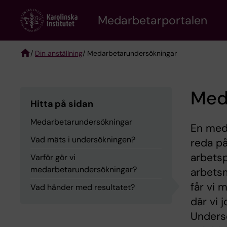
Skip
to
Medarbetarportalen
main
content
/
Din anställning
/ Medarbetarundersökningar
Breadcrumb
Med
Hitta på sidan
Medarbetarundersökningar
En meda
Vad mäts i undersökningen?
reda på
arbetsp
Varför gör vi
medarbetarundersökningar?
arbetsm
får vi 
Vad händer med resultatet?
där vi j
Undersö