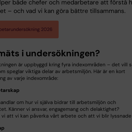
lper både chefer och medarbetare att förstå 
det – och vad vi kan göra bättre tillsammans.
etarundersökning 2026
mäts i undersökningen?
ningen är uppbyggd kring fyra indexområden – det vill 
 speglar viktiga delar av arbetsmiljön. Här är en kort
ing av varje indexområde:
tarskap
andlar om hur vi själva bidrar till arbetsmiljön och
et. Känner vi ansvar, engagemang och delaktighet?
vi att vi kan påverka vårt arbete och att vi blir lyssnad
ap