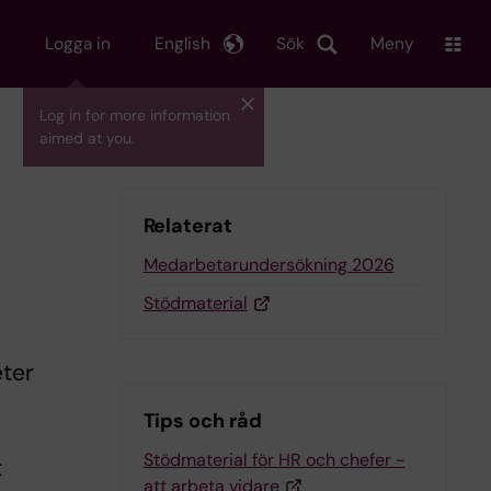
Logga in
English
Sök
Meny
Log in for more information
aimed at you.
Relaterat
Medarbetarundersökning 2026
Stödmaterial
eter
Tips och råd
Stödmaterial för HR och chefer -
t
att arbeta vidare