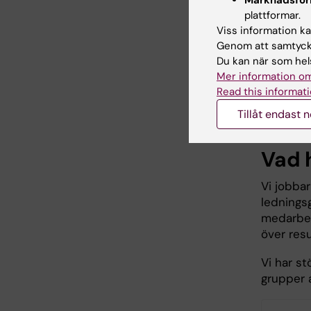
Marknadsför
Vi gör m
plattformar.
Viss information kan
Lyssn
Genom att samtycka
Skap
Du kan när som hels
förbä
Mer information om
Utvec
Read this informati
Följa
Tillåt endast 
med 
Vad 
Vi jobbar
lednings
medarbet
över resu
Vi har s
grupper 