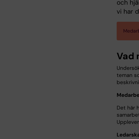
och hjä
vi har 
Medarb
Vad 
Undersök
teman som
beskrivn
Medarbe
Det här h
samarbet
Upplever 
Ledarsk