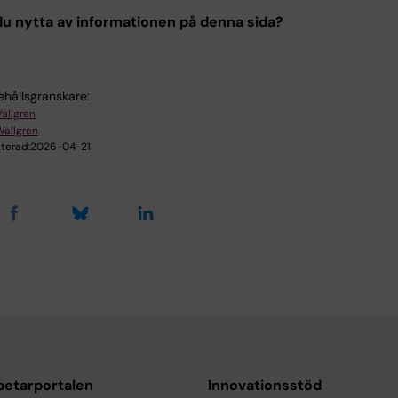
u nytta av informationen på denna sida?
ehållsgranskare:
Wallgren
Wallgren
terad:
2026-04-21
etarportalen
Innovationsstöd