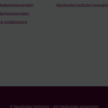
Medarbetarportalen
Karolinska Institutet Innovati
arbetarportalen
nya medarbetare
© Karolinska Institutet - ett medicinskt universitet