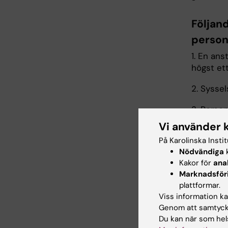
Följand
person
1. En an
högst ett
2. Sysse
3. Perso
Vi använder 
4. Anstäl
På Karolinska Insti
5. Beslu
Nödvändiga
k
avseende
Kakor för
ana
Marknadsför
vicerekto
plattformar.
Viss information kan
Fortsat
Genom att samtycka
Du kan när som hels
Utöver v