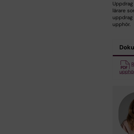
Uppdrag 
lärare s
uppdrag 
upphör.
Dok
R
upphör