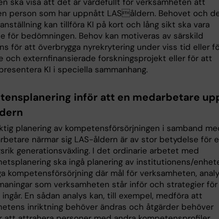
n ska visa att det är värdefullt för verksamheten att
 en person som har uppnått LASåldern. Behovet och d
anställning kan tillföra KI på kort och lång sikt ska vara
e för bedömningen. Behov kan motiveras av särskild
 för att överbrygga nyrekrytering under viss tid eller f
 och externfinansierade forskningsprojekt eller för att
presentera KI i speciella sammanhang.
ensplanering inför att en medarbetare up
dern
iktig planering av kompetensförsörjningen i samband me
rbetare närmar sig LAS-åldern är av stor betydelse för 
rik generationsväxling. I det ordinarie arbetet med
etsplanering ska ingå planering av institutionens/enhet
iga kompetensförsörjning där mål för verksamheten, anal
maningar som verksamheten står inför och strategier för
ingår. En sådan analys kan, till exempel, medföra att
etens inriktning behöver ändras och åtgärder behöver
ör att attrahera personer med andra kompetensprofiler.