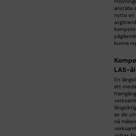
Prövninge
anställa
nytta en 
avgörand
kompetens
pågående
kunna re
Kompet
LAS-ål
En långs
att meda
framgångs
verksamh
långsikt
av de ut
nå målen 
verksamh
vidtas f