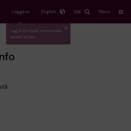
Logga in
English
Sök
Meny
Log in for more information
aimed at you.
info
stå