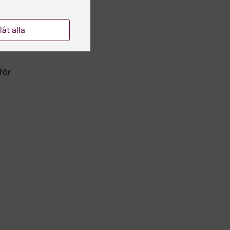
skäl
llåt alla
för