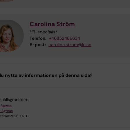
Carolina Ström
HR-specialist
Telefon:
+46852486634
E-post:
carolina.strom@ki.se
u nytta av informationen på denna sida?
ehållsgranskare:
 Agréus
 Agréus
terad:
2026-07-01