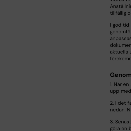
Anställn
tillfällig
I god ti
genomför
anpassas
dokument
aktuella 
förekomm
Genom
1. När e
upp med 
2. I det 
nedan. N
3. Senas
göra en 