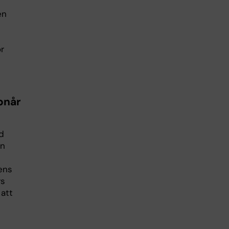
en
ör
pnår
d
en
ens
ys
 att