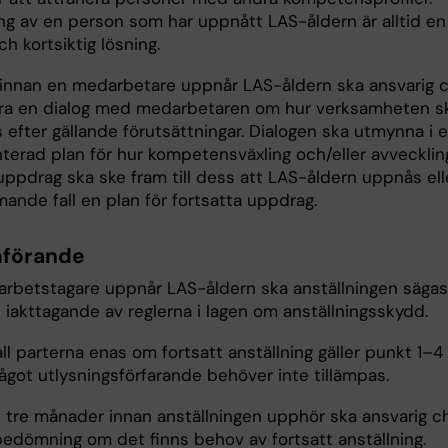
ing av en person som har uppnått LAS-åldern är alltid en
 och kortsiktig lösning.
d innan en medarbetare uppnår LAS-åldern ska ansvarig 
a en dialog med medarbetaren om hur verksamheten s
 efter gällande förutsättningar. Dialogen ska utmynna i 
erad plan för hur kompetensväxling och/eller avvecklin
uppdrag ska ske fram till dess att LAS-åldern uppnås elle
ande fall en plan för fortsatta uppdrag.
förande
n arbetstagare uppnår LAS-åldern ska anställningen sägas
iakttagande av reglerna i lagen om anställningsskydd.
fall parterna enas om fortsatt anställning gäller punkt 1–4
ågot utlysningsförfarande behöver inte tillämpas.
t tre månader innan anställningen upphör ska ansvarig c
bedömning om det finns behov av fortsatt anställning.