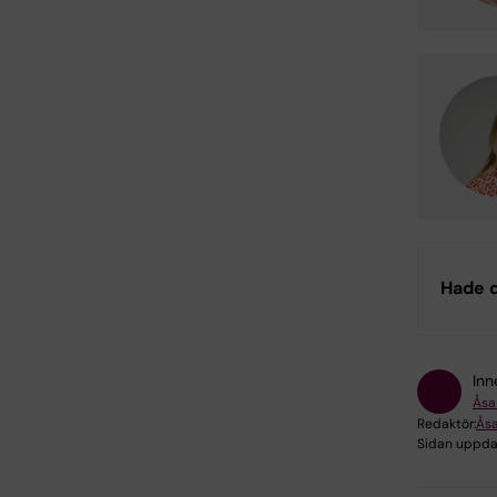
Hade d
Inn
Åsa
Redaktör:
Åsa
Sidan uppda