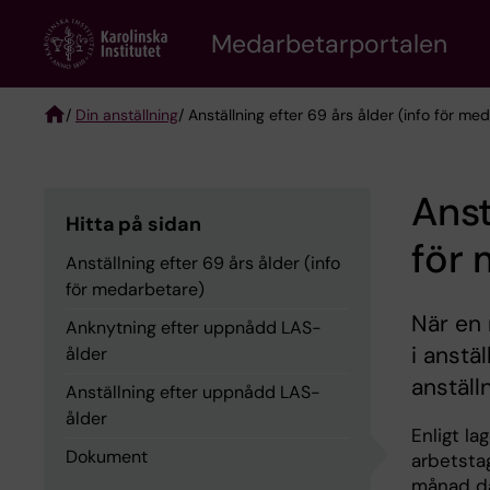
Skip
to
Medarbetarportalen
main
content
/
Din anställning
/ Anställning efter 69 års ålder (info för me
Breadcrumb
Anst
Hitta på sidan
för
Anställning efter 69 års ålder (info
för medarbetare)
När en 
Anknytning efter uppnådd LAS-
i anstä
ålder
anställ
Anställning efter uppnådd LAS-
ålder
Enligt la
Dokument
arbetstag
månad då 