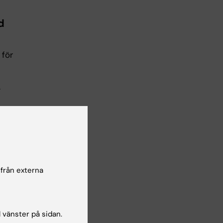
d
 för
.
an
ttar
 från externa
l vänster på sidan.
de