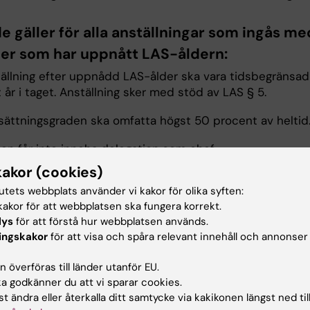
e gäller för alla anställningar som ingås me
er som har uppnått LAS-åldern:
ställning efter uppnådd LAS-ålder ska vara tidsbegränsad
 år i taget. Anställning sker med stöd av LAS § 5.
lsättningsgraden ska omfatta högst 50 procent av heltid
nen får inte inneha delegation som chef.
kakor (cookies)
lningsvillkoren ska regleras i ett nytt anställningsbevis.
tutets webbplats använder vi kakor för olika syften:
t om anställning fattas av prefekt efter samråd med dek
akor för att webbplatsen ska fungera korrekt.
 de tre första åren efter uppnådd LAS-ålder. Därefter fa
lys
för att förstå hur webbplatsen används.
ingskakor
för att visa och spåra relevant innehåll och annonser
r beslut efter förslag av prefekt.
 överföras till länder utanför EU.
t verksamhet för tidigare anställda lärare
 godkänner du att vi sparar cookies.
t ändra eller återkalla ditt samtycke via kakikonen längst ned til
ad som anges ovan 1-4 i stycket ovan gäller nedanståen