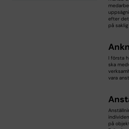
medarbet
uppsägni
efter de
på saklig
Ankn
I första
ska medv
verksamh
vara anst
Anst
Anställni
individen
på objek