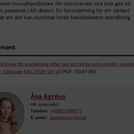
som huvudhandledare för doktorander ska inte ges till
om passerat LAS-åldern. En förutsättning för ett sådant
är att det kan slutföras innan handledarens anställning
ument
iktlinjer för anställning efter det att rätten att kvarstå i anstäl
. Gällande från 2026-01-01
(PDF, 313.87 KB)
Åsa Agréus
HR-specialist
Telefon:
+46852486577
E-post:
asa.agreus@ki.se