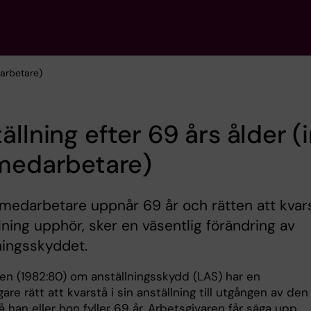
darbetare)
ällning efter 69 års ålder (
 medarbetare)
medarbetare uppnår 69 år och rätten att kvar
llning upphör, sker en väsentlig förändring av
ningsskyddet.
gen (1982:80) om anställningsskydd (LAS) har en
are rätt att kvarstå i sin anställning till utgången av den
han eller hon fyller 69 år. Arbetsgivaren får säga upp