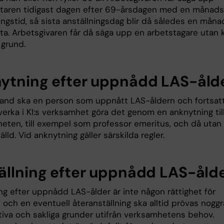
aren tidigast dagen efter 69-årsdagen med en månads
ngstid, så sista anställningsdag blir då således en måna
tta. Arbetsgivaren får då säga upp en arbetstagare utan 
 grund.
ytning efter uppnådd LAS-åld
 hand ska en person som uppnått LAS-åldern och fortsat
erka i KI:s verksamhet göra det genom en anknytning til
eten, till exempel som professor emeritus, och då utan 
älld. Vid anknytning gäller särskilda regler.
ällning efter uppnådd LAS-åld
ng efter uppnådd LAS-ålder är inte någon rättighet för
 och en eventuell återanställning ska alltid prövas nogg
tiva och sakliga grunder utifrån verksamhetens behov.