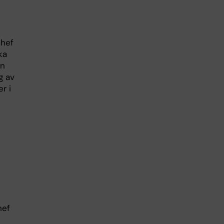
chef
ka
en
g av
r i
hef