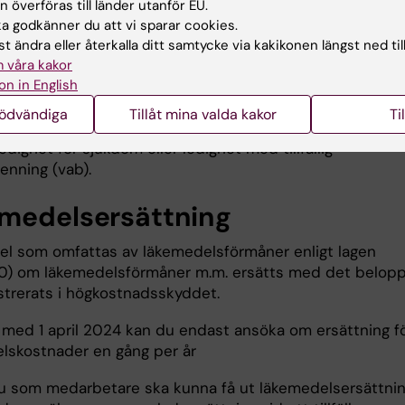
 överföras till länder utanför EU.
mesterperioden juli-augusti prioriteras inte utbetalnin
 godkänner du att vi sparar cookies.
ng för läkemedel och läkarbesök.
t ändra eller återkalla ditt samtycke via kakikonen längst ned til
tagare som är ledig med helt löneavdrag har rätt till
 våra kakor
on in English
sersättning
de 30 första dagarna av ledigheten,
nödvändiga
Tillåt mina valda kakor
Ti
öräldraledighet då föräldralön betalas,
edighet för sjukdom eller ledighet med tillfällig
enning (vab).
medelsersättning
l som omfattas av läkemedelsförmåner enligt lagen
0) om läkemedelsförmåner m.m. ersätts med det belop
strerats i högkostnadsskyddet.
 med 1 april 2024 kan du endast ansöka om ersättning f
lskostnader en gång per år
du som medarbetare ska kunna få ut läkemedelsersättni