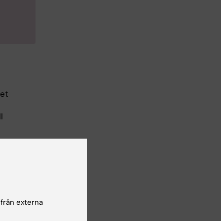
det
l
a
n.
vid
 från externa