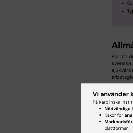
S
Ty
Allm
För att 
svenska 
sjukvårds
arbetsgi
Kvittot f
Vi använder 
psykolog
På Karolinska Insti
regler fö
Nödvändiga
k
Ersättnin
Kakor för
ana
ordinarie
Marknadsför
plattformar.
När löne