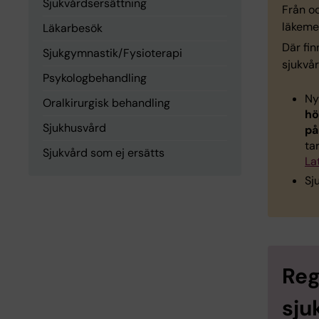
Sjukvårdsersättning
Från oc
läkeme
Läkarbesök
Där fin
Sjukgymnastik/Fysioterapi
sjukvår
Psykologbehandling
Ny
Oralkirurgisk behandling
hö
Sjukhusvård
på
ta
Sjukvård som ej ersätts
La
Sj
Reg
sju