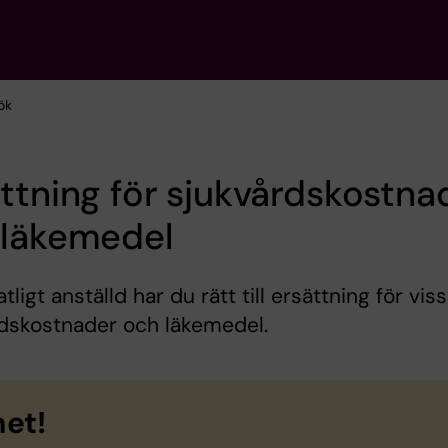
ök
ttning för sjukvårdskostna
 läkemedel
ligt anställd har du rätt till ersättning för vis
rdskostnader och läkemedel.
et!