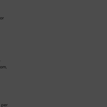
or
r
som,
 per