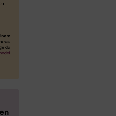
och
 inom
reras
nge du
medel -
ben