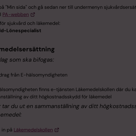
på "Min sida" och gå sedan ner till undermenyn sjukvårdsersät
ll
PA-webben
för sjukvård och läkemedel:
ld-Lönespecialist
medelsersättning
lag som ska bifogas:
drag från E-hälsomyndigheten
älsomyndigheten finns e-tjänsten Läkemedelskollen där du ka
ställning av ditt högkostnadsskydd för läkemedel
r tar du ut en sammanställning av ditt högkostnad
äkemedel:
 in på
Läkemedelskollen