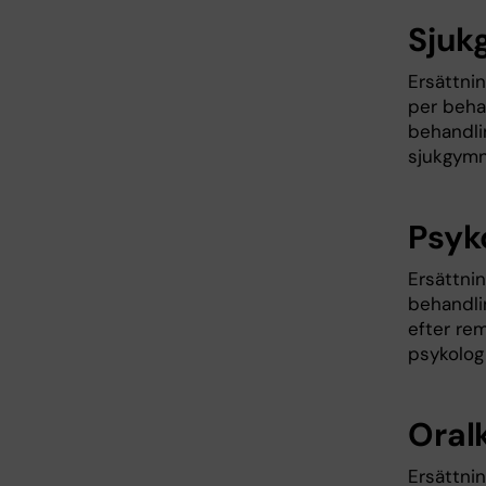
Sjuk
Ersättni
per beha
behandlin
sjukgymn
Psyk
Ersättni
behandli
efter rem
psykolog 
Oral
Ersättnin