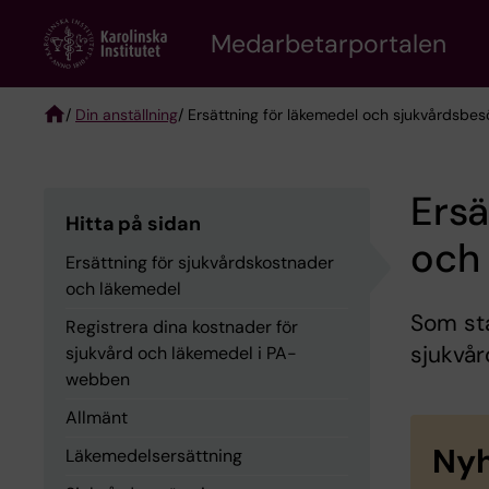
Skip
to
Medarbetarportalen
main
content
/
Din anställning
/ Ersättning för läkemedel och sjukvårdsbes
Breadcrumb
Ersä
Hitta på sidan
och
Ersättning för sjukvårdskostnader
och läkemedel
Som stat
Registrera dina kostnader för
sjukvå
sjukvård och läkemedel i PA-
webben
Allmänt
Nyh
Läkemedelsersättning