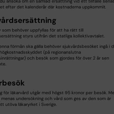
u ansöka om en samlad ersättning vid ett tillfälle senas
året efter det kalenderår där kostnaderna uppkommit.
vårdsersättning
v som behöver uppfyllas för att ha rätt till
ersättning styrs utifrån det statliga kollektivavtalet.
denna förmån ska gälla behöver sjukvårdsbesöket ingå i 
högkostnadsskyddet (på regionanslutna
sinrättningar) och besök som gjordes för över 2 år sen
nte.
rbesök
ng för läkarvård utgår med högst 95 kronor per besök. M
d menas undersökning och vård som ges av den som är
tt utöva läkaryrket i Sverige.