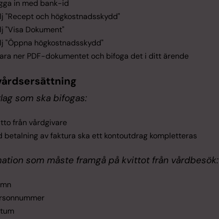
gga in med bank-id
lj "Recept och högkostnadsskydd"
lj "Visa Dokument"
lj "Öppna högkostnadsskydd"
ara ner PDF-dokumentet och bifoga det i ditt ärende
vårdsersättning
lag som ska bifogas:
itto från vårdgivare
d betalning av faktura ska ett kontoutdrag kompletteras
mation som måste framgå på kvittot från vårdbesök:
amn
rsonnummer
tum