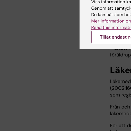
Viss information kan
sommarse
Genom att samtycka
ersättni
Du kan när som hels
En arbets
Mer information om
Read this informati
sjukvård
− under 
Tillåt endast 
− under f
− under l
föräldrap
Läke
Läkemede
(2002:16
som regi
Från och
läkemede
För att 