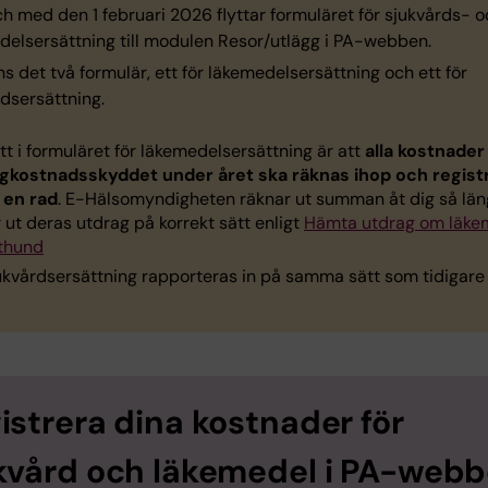
h med den 1 februari 2026 flyttar formuläret för sjukvårds- 
delsersättning till modulen Resor/utlägg i PA-webben.
ns det två formulär, ett för läkemedelsersättning och ett för
dsersättning.
tt i formuläret för läkemedelsersättning är att
alla kostnader
gkostnadsskyddet under året ska räknas ihop och regist
 en rad
. E-Hälsomyndigheten räknar ut summan åt dig så lä
r ut deras utdrag på korrekt sätt enligt
Hämta utdrag om läke
thund
ukvårdsersättning rapporteras in på samma sätt som tidigare
istrera dina kostnader för
kvård och läkemedel i PA-web