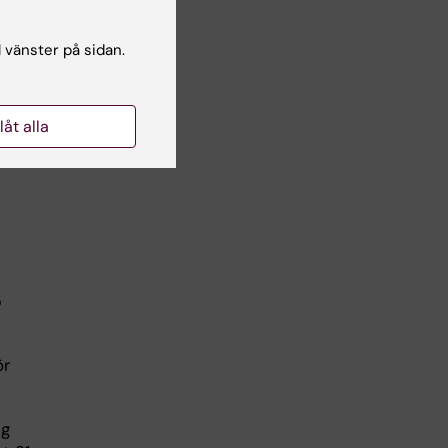
g av
l vänster på sidan.
llåt alla
p
ör
ng