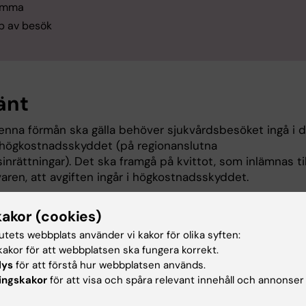
umma
p av besök
änt
denna förmån ska gälla behöver sjukvårdsbesöket ingå i 
högkostnadsskyddet (på regionanslutna
inrättningar). Det ska framgå på kvittot, som inlämnas til
varen, att avgiften ingår i högkostnadsskyddet.
år inte vara äldre än 2 år gällande sjukvårdsbesök (läkare,
kakor (cookies)
, sjukgymnast osv). För läkemedelsersättning gäller andr
tutets webbplats använder vi kakor för olika syften:
r att ha rätt till ersättning, se kapitlet om läkemedel neda
akor för att webbplatsen ska fungera korrekt.
gen är skattepliktig och utbetalas så snart som möjligt 
lys
för att förstå hur webbplatsen används.
 löneutbetalning.
ingskakor
för att visa och spåra relevant innehåll och annonser
enheten har hög arbetsbelastning under