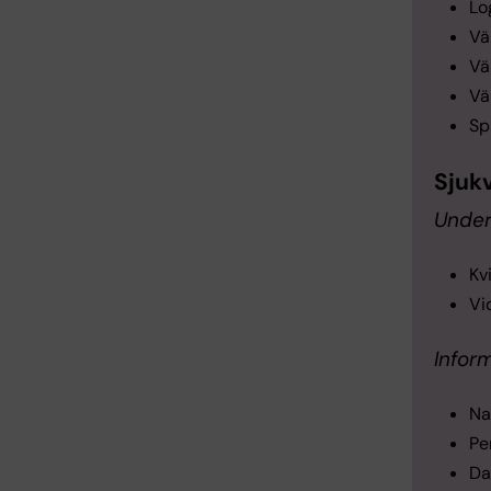
Lo
Vä
Vä
Vä
Sp
Sjuk
Under
Kv
Vi
Infor
N
Pe
Da