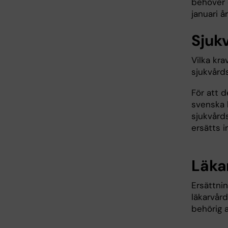
behöver d
januari 
Sjuk
Vilka kra
sjukvårds
För att 
svenska 
sjukvård
ersätts i
Läka
Ersättni
läkarvår
behörig a