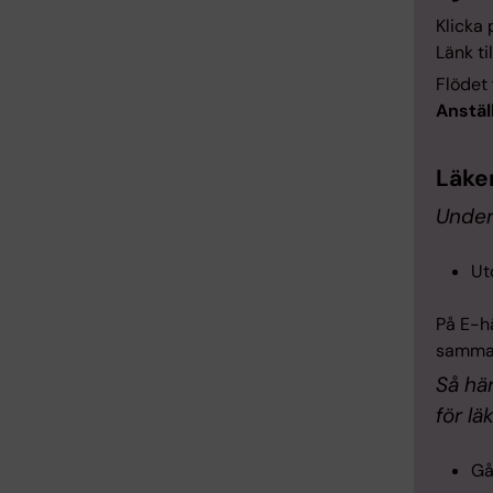
Klicka 
Länk ti
Flödet 
Anstäl
Läke
Under
Ut
På E-h
samman
Så hä
för l
Gå