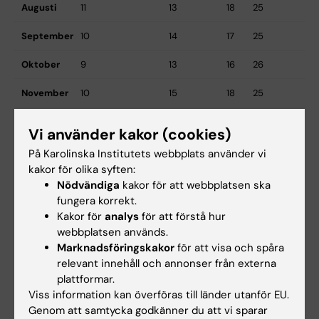
Augusti
11
13
18
25
September
10
14
17
25
Oktober
9
13
16
26
November
10
15
18
25
December
9
13
16
23
Vi använder kakor (cookies)
På Karolinska Institutets webbplats använder vi
kakor för olika syften:
Nödvändiga
kakor för att webbplatsen ska
Extra lönekörning samt utbetalning
fungera korrekt.
2026
Kakor för
analys
för att förstå hur
webbplatsen används.
Marknadsföringskakor
för att visa och spåra
Månad
Extra lön körs
Extra lön utbetalas
relevant innehåll och annonser från externa
plattformar.
Januari
8
12
Viss information kan överföras till länder utanför EU.
Februari
5
10
Genom att samtycka godkänner du att vi sparar