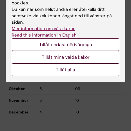
cookies.
Mars
5
10
Du kan när som helst ändra eller återkalla ditt
samtycke via kakikonen längst ned till vänster på
April
2
10
sidan.
Mer information om våra kakor
Maj
6
11
Read this information in English
Juni
5
10
Tillåt endast nödvändiga
Juli
3
10
Tillåt mina valda kakor
Augusti
5
10
Tillåt alla
September
4
10
Oktober
5
09
November
5
10
December
4
10