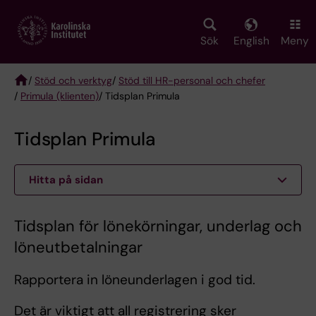
Skip
to
main
Sök
English
Meny
content
/
Stöd och verktyg
/
Stöd till HR-personal och chefer
/
Primula (klienten)
/ Tidsplan Primula
Breadcrumb
Tidsplan Primula
Hitta på sidan
Tidsplan för lönekörningar, underlag och
löneutbetalningar
Rapportera in löneunderlagen i god tid.
Det är viktigt att all registrering sker