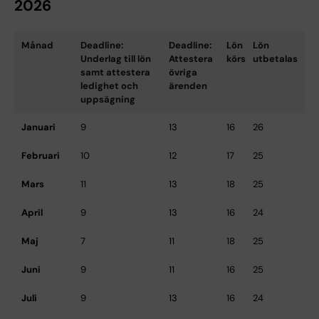
2026
Månad
Deadline:
Deadline:
Lön
Lön
Underlag till lön
Attestera
körs
utbetalas
samt attestera
övriga
ledighet och
ärenden
uppsägning
Januari
9
13
16
26
Februari
10
12
17
25
Mars
11
13
18
25
April
9
13
16
24
Maj
7
11
18
25
Juni
9
11
16
25
Juli
9
13
16
24