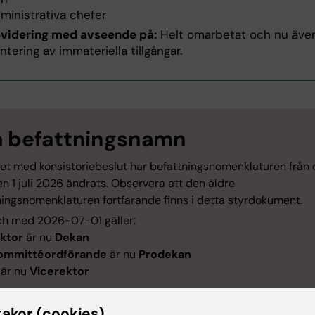
ministrativa chefer
videring med avseende på:
Helt omarbetat och nu äv
ntering av immateriella tillgångar.
 befattningsnamn
ghet med konsistoriebeslut har befattningsnomenklaturen från
 1 juli 2026 ändrats. Observera att den äldre
ningsnomenklaturen fortfarande finns i detta styrdokument.
ch med 2026-07-01 gäller:
ktor
är nu
Dekan
kommittéordförande
är nu
Prodekan
är nu
Vicerektor
kakor (cookies)