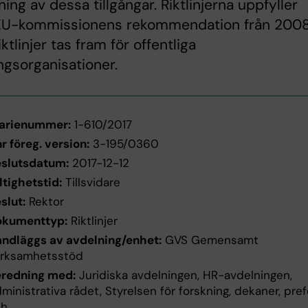
ing av dessa tillgångar. Riktlinjerna uppfyller
EU-kommissionens rekommendation från 200
iktlinjer tas fram för offentliga
ngsorganisationer.
arienummer:
1-610/2017
r föreg. version:
3-195/0360
slutsdatum:
2017-12-12
ltighetstid:
Tillsvidare
slut:
Rektor
okumenttyp:
Riktlinjer
ndläggs av avdelning/enhet:
GVS Gemensamt
rksamhetsstöd
redning med:
Juridiska avdelningen, HR-avdelningen,
ministrativa rådet, Styrelsen för forskning, dekaner, pre
ch