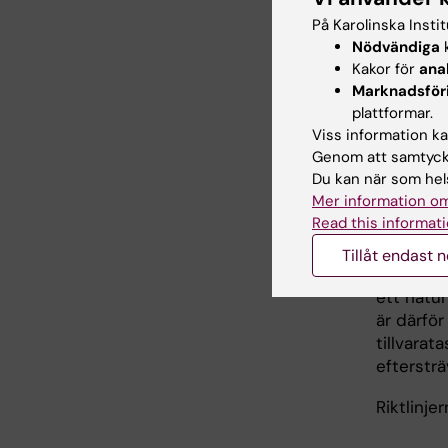
Det är av
På Karolinska Insti
uppkomna
Nödvändiga
k
samverka
Kakor för
ana
av uppho
Marknadsför
överlåtel
plattformar.
Viss information kan
utbildni
Genom att samtycka
omgivand
Du kan när som hels
näringsli
Mer information om
olika sät
Read this informati
bland an
patienter
Tillåt endast 
idéer och
ett natu
är därför
tillvara
eftersträ
Riktlinje