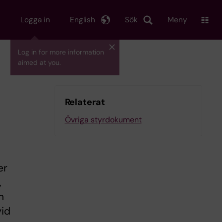
Logga in
English
Sök
Meny
Log in for more information
aimed at you.
Relaterat
Övriga styrdokument
er
,
h
vid