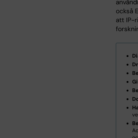
användn
också 
att IP-r
forskni
Di
Dn
Be
Gi
Be
D
Ha
ve
Be
Ad
o