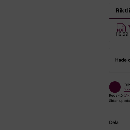
Riktl
R
119.59
Hade d
Inn
Ric
Redaktör:
Vik
Sidan uppda
Dela