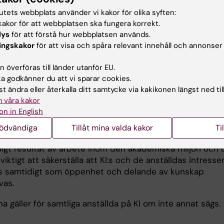
 stor vikt för Karolinska Institutet (KI) att forskningsresu
tutets webbplats använder vi kakor för olika syften:
 vid universitetet kommer till allmän nytta genom
akor för att webbplatsen ska fungera korrekt.
n eller kommersialisering. Kommersialisering kan ske dir
lys
för att förstå hur webbplatsen används.
vsmannen genom t.ex. bolagsbildning eller genom
ingskakor
för att visa och spåra relevant innehåll och annonser
se till tredje part. Utöver att bedriva forskning och
 överföras till länder utanför EU.
ng ingår dessutom i KI:s uppdrag att samverka med det
 godkänner du att vi sparar cookies.
e samhället. En stor del av samverkan sker med
t ändra eller återkalla ditt samtycke via kakikonen längst ned til
vet. För KI innebär detta att immateriella tillgångar (IP)1 p
 våra kakor
t kan kommersialiseras och nyttiggöras och ge upphov til
on in English
nat nya behandlingsmetoder och produkter till gagn för
. I en akademisk miljö är intellektuellt skapande, deland
nödvändiga
Tillåt mina valda kakor
Ti
 öppenhet centrala värdegrunder. Immateriella tillgångar
rligt resultat av arbete inom den akademiska miljön och 
 viktigt att säkerställa att KI:s och de anställdas intresse
tas samtidigt som öppenhet och delande av kunskap
vas.
rna gäller för samtliga anställda på KI om inte annat sägs.