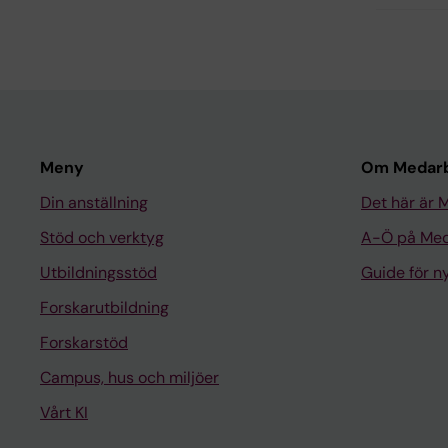
Meny
Om Medarb
Din anställning
Det här är 
Stöd och verktyg
A-Ö på Med
Utbildningsstöd
Guide för 
Forskarutbildning
Forskarstöd
Campus, hus och miljöer
Vårt KI