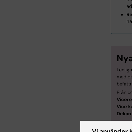
ad
Re
ha
Nya
I enli
med den
befatt
Från o
Vicere
Vice 
Dekan
Vi använder 