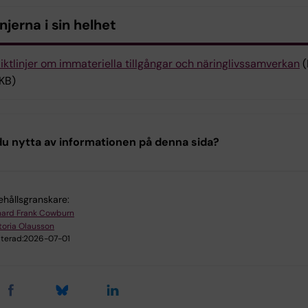
injerna i sin helhet
iktlinjer om immateriella tillgångar och näringlivssamverkan
(
 KB)
u nytta av informationen på denna sida?
ehållsgranskare:
hard Frank Cowburn
toria Olausson
terad:
2026-07-01