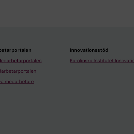
etarportalen
Innovationsstöd
Medarbetarportalen
Karolinska Institutet Innovati
arbetarportalen
nya medarbetare