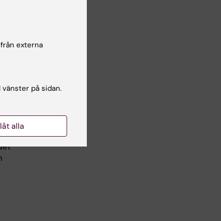
ltat
ekt
 från externa
l vänster på sidan.
å
l
e av
llåt alla
 är
det
n