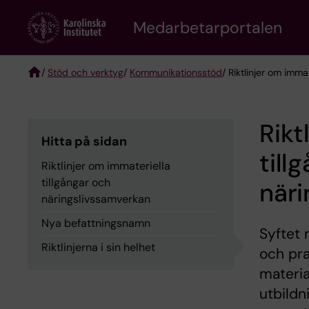
Skip
to
Medarbetarportalen
main
content
/
Stöd och verktyg
/
Kommunikationsstöd
/ Riktlinjer om imma
Breadcrumb
Rikt
Hitta på sidan
till
Riktlinjer om immateriella
tillgångar och
näri
näringslivssamverkan
Nya befattningsnamn
Syftet 
Riktlinjerna i sin helhet
och pra
materi
utbildn