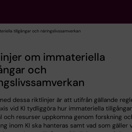
teriella tillgångar och näringslivssamverkan
linjer om immateriella
gångar och
ngslivssamverkan
med dessa riktlinjer är att utifrån gällande regl
xis vid KI tydliggöra hur immateriella tillgångar
al och resurser uppkomna genom forskning oc
ing inom KI ska hanteras samt vad som gäller 