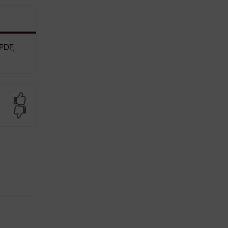
PDF,
Yes
No