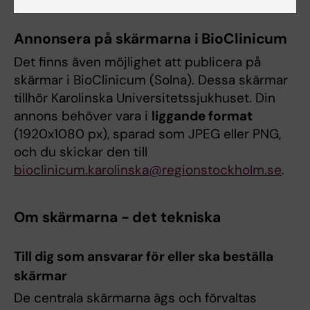
Annonsera på skärmarna i BioClinicum
Det finns även möjlighet att publicera på
skärmar i BioClinicum (Solna). Dessa skärmar
tillhör Karolinska Universitetssjukhuset. Din
annons behöver vara i
liggande format
(1920x1080 px), sparad som JPEG eller PNG,
och du skickar den till
bioclinicum.karolinska@regionstockholm.se
.
Om skärmarna - det tekniska
Till dig som ansvarar för eller ska beställa
skärmar
De centrala skärmarna ägs och förvaltas