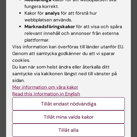
fungera korrekt.
Schemaläggning
Kakor för
analys
för att förstå hur
För event eller annan händelse gäller att
webbplatsen används.
annonsen publiceras
1–2 veckor innan
Marknadsföringskakor
för att visa och spåra
relevant innehåll och annonser från externa
evenemangets/händelsens datum eller sista
plattformar.
anmälningsdatum.
Viss information kan överföras till länder utanför EU.
Genom att samtycka godkänner du att vi sparar
Det är också viktigt att annonsen tas bort när
cookies.
informationen inte längre är aktuell. I PLAYipp
Du kan när som helst ändra eller återkalla ditt
kan du
schemalägga datum och klockslag
samtycke via kakikonen längst ned till vänster på
för när annonsen
ska slutas visas
, exempelvis
sidan.
Mer information om våra kakor
vid midnatt samma dag eller max en (1) dag
Read this information in English
efter.
Tillåt endast nödvändiga
Själva innehållet (annonsen) ligger kvar i
PLAYipp även efter att den har slutat att visas.
Tillåt mina valda kakor
Ta därför för vana att gå in och
radera dina
Tillåt alla
gamla annonser
.