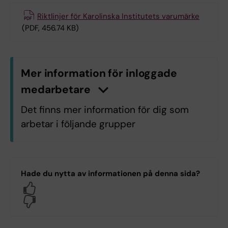
Riktlinjer för Karolinska Institutets varumärke
(PDF, 456.74 KB)
Mer information för inloggade
medarbetare
n
K
l
i
c
k
a
h
ä
r
f
ö
r
a
t
t
v
i
s
a
/
d
ö
l
j
a
i
n
f
o
r
m
a
t
i
o
Det finns mer information för dig som
arbetar i följande grupper
H5.H5 Laboratoriemedicin
H7.H7 Medicin, Huddinge
Hade du nytta av informationen på denna sida?
H9.H9 Klinisk vetenskap, intervention
Yes
och teknik
No
OF.OF Odontologi