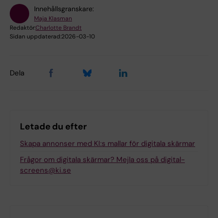
Innehållsgranskare:
Logga in med KI-ID
Maja Klasman
Redaktör:
Charlotte Brandt
Sidan uppdaterad:
2026-03-10
Dela
Letade du efter
Skapa annonser med KI:s mallar för digitala skärmar
Frågor om digitala skärmar? Mejla oss på digital-
screens@ki.se