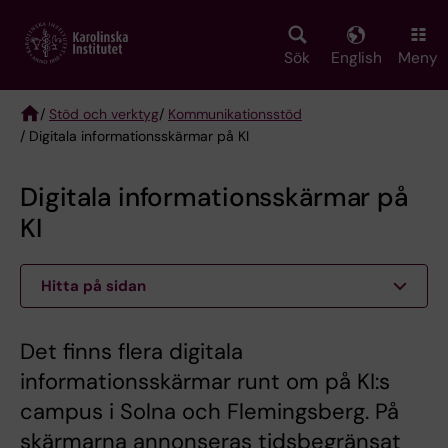
Skip
to
main
Sök
English
Meny
content
/
Stöd och verktyg
/
Kommunikationsstöd
/ Digitala informationsskärmar på KI
Breadcrumb
Digitala informationsskärmar på
KI
Hitta på sidan
Det finns flera digitala
informationsskärmar runt om på KI:s
campus i Solna och Flemingsberg. På
skärmarna annonseras tidsbegränsat