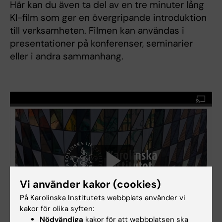
Här kan du även ta del av en tre minuter lång
KI-film som ger en övergripande introduktion
till verksamheten. Filmen kan användas i
presentationer på konferenser, seminarier
eller i andra sammanhang.
Vi använder kakor (cookies)
På Karolinska Institutets webbplats använder vi
kakor för olika syften:
Nödvändiga
kakor för att webbplatsen ska