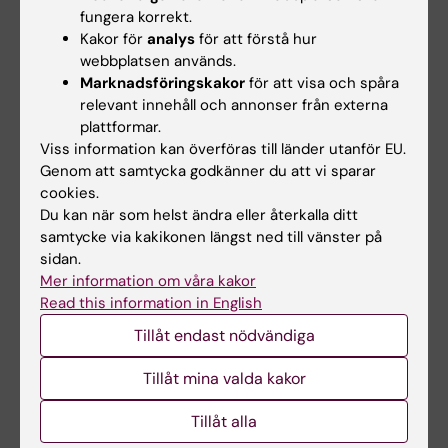
fungera korrekt.
Kakor för
analys
för att förstå hur
webbplatsen används.
Marknadsföringskakor
för att visa och spåra
relevant innehåll och annonser från externa
plattformar.
Viss information kan överföras till länder utanför EU.
Film om Karolinska Institutet
Genom att samtycka godkänner du att vi sparar
cookies.
Du kan när som helst ändra eller återkalla ditt
Presentationsfilm om KI - länk till KI Play
samtycke via kakikonen längst ned till vänster på
sidan.
Presentationsfilm om KI - länk till Youtube
Mer information om våra kakor
Read this information in English
Tillåt endast nödvändiga
Hade du nytta av informationen på denna sida?
Yes
Tillåt mina valda kakor
No
Tillåt alla