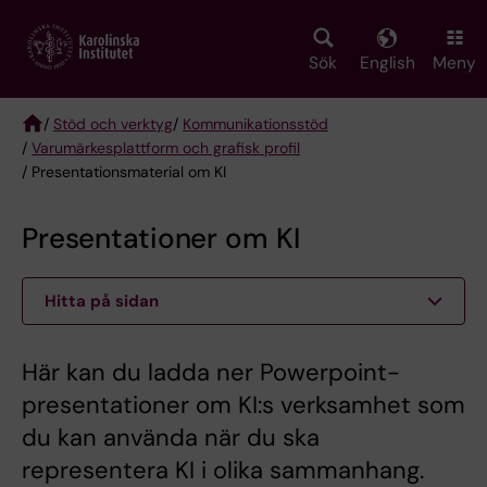
Skip
to
main
Sök
English
Meny
content
/
Stöd och verktyg
/
Kommunikationsstöd
/
Varumärkesplattform och grafisk profil
Breadcrumb
/ Presentationsmaterial om KI
Presentationer om KI
Hitta på sidan
Här kan du ladda ner Powerpoint-
presentationer om KI:s verksamhet som
du kan använda när du ska
representera KI i olika sammanhang.