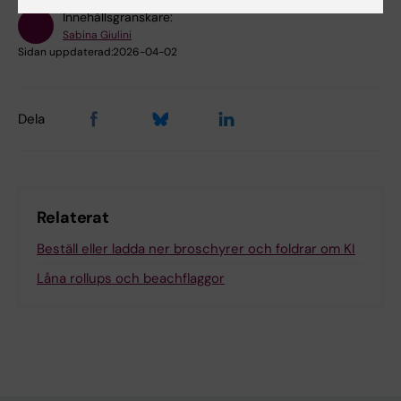
Innehållsgranskare:
Sabina Giulini
Sidan uppdaterad:
2026-04-02
Dela
Relaterat
Beställ eller ladda ner broschyrer och foldrar om KI
Låna rollups och beachflaggor