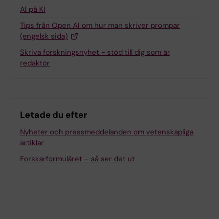
AI på KI
Tips från Open AI om hur man skriver prompar
(engelsk sida)
Skriva forskningsnyhet - stöd till dig som är
redaktör
Letade du efter
Nyheter och pressmeddelanden om vetenskapliga
artiklar
Forskarformuläret – så ser det ut