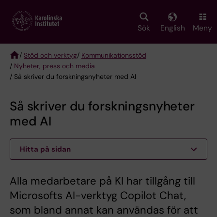
Skip
to
main
Sök
English
Meny
content
/
Stöd och verktyg
/
Kommunikationsstöd
/
Nyheter, press och media
Breadcrumb
/ Så skriver du forskningsnyheter med AI
Så skriver du forskningsnyheter
med AI
Hitta på sidan
Alla medarbetare på KI har tillgång till
Microsofts AI-verktyg Copilot Chat,
som bland annat kan användas för att