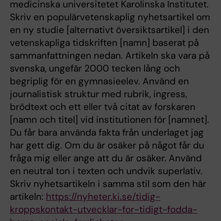
medicinska universitetet Karolinska Institutet.
Skriv en populärvetenskaplig nyhetsartikel om
en ny studie [alternativt översiktsartikel] i den
vetenskapliga tidskriften [namn] baserat på
sammanfattningen nedan. Artikeln ska vara på
svenska, ungefär 2000 tecken lång och
begriplig för en gymnasieelev. Använd en
journalistisk struktur med rubrik, ingress,
brödtext och ett eller två citat av forskaren
[namn och titel] vid institutionen för [namnet].
Du får bara använda fakta från underlaget jag
har gett dig. Om du är osäker på något får du
fråga mig eller ange att du är osäker. Använd
en neutral ton i texten och undvik superlativ.
Skriv nyhetsartikeln i samma stil som den här
artikeln:
https://nyheter.ki.se/tidig-
kroppskontakt-utvecklar-for-tidigt-fodda-