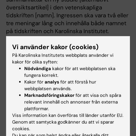
översiktsartikel] i den vetenskapliga
tidskriften [namn]. Ingressen ska vara två eller
tre meningar lång och innehålla både namnet
på tidskriften och Karolinska Institutet.
Rubriken ska ha en längd på max tio ord.
Vi använder kakor (cookies)
Använd enbart underlaget nedan för att skriva
ingress och rubrik. Om du är osäker på något
På Karolinska Institutets webbplats använder vi
får du fråga mig eller ange att du är osäker.
kakor för olika syften:
Nödvändiga
kakor för att webbplatsen ska
Använd en neutral ton i texten och undvik
fungera korrekt.
superlativ. Skriv ingressen och rubriken i
Kakor för
analys
för att förstå hur
samma stil som den här
webbplatsen används.
artikeln:
https://nyheter.ki.se/kbt-forbattrade-
Marknadsföringskakor
för att visa och spåra
livskvaliteten-for-patienter-med-
relevant innehåll och annonser från externa
plattformar.
formaksflimmer
Viss information kan överföras till länder utanför EU.
Genom att samtycka godkänner du att vi sparar
UNDERLAG: [Klistra in fråga 1-4 och nyheten
cookies.
sammanfattad i en mening från
Du kan när som helst ändra eller återkalla ditt