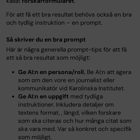
kallat
forskarformuläret
.
För att få ett bra resultat behövs också en bra
och tydlig instruktion – en prompt.
Så skriver du en bra prompt
Här är några generella prompt-tips för att få
ett så bra resultat som möjligt:
Ge AI:n en persona/roll.
Be AI:n att agera
som om den vore en journalist eller
kommunikatör vid Karolinska Institutet.
Ge AI:n en uppgift
med tydliga
instruktioner. Inkludera detaljer om
textens format, , längd, vilken forskare
som ska citeras och hur många citat som
ska vara med. Var så konkret och specifik
som möjligt.