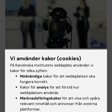
KI:s mediabank
Vi använder kakor (cookies)
KI mediabank erbjuder KI-relaterade bilder,
På Karolinska Institutets webbplats använder vi
logotyper och grafik. Syftet med KI mediabank är att
kakor för olika syften:
underlätta bildsökning för anställda samt erbjuda
Nödvändiga
kakor för att webbplatsen ska
press och media bilder från Karolinska Institutets
fungera korrekt.
verksamhet.
Kakor för
analys
för att förstå hur
webbplatsen används.
Marknadsföringskakor
för att visa och spåra
relevant innehåll och annonser från externa
plattformar.