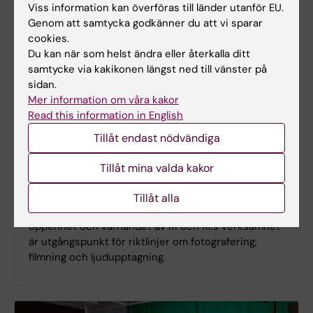
Viss information kan överföras till länder utanför EU.
Genom att samtycka godkänner du att vi sparar
cookies.
Du kan när som helst ändra eller återkalla ditt
samtycke via kakikonen längst ned till vänster på
sidan.
Mer information om våra kakor
Read this information in English
Tillåt endast nödvändiga
Tillstånd och riktlinjer om fotografering,
filmning och ljudupptagning i KI:s lokaler
Tillåt mina valda kakor
Fotografering i KI:s lokaler kräver tillstånd om det
inte är fråga om fotografering för privat bruk eller
Tillåt alla
på uppdrag av verksamhet inom KI. Hänsyn till
öppenhet och värnandet av KI och KI:s verksamhet
är utgångspunkt för riktlinjer om fotografering,
filmning och ljudupptagning.