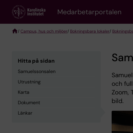
Skip
to
Medarbetarportalen
main
content
/
Campus, hus och miljöer
/
Bokningsbara lokaler
/
Bokningsba
Breadcrumb
Sam
Hitta på sidan
Samuelssonsalen
Samuel
Utrustning
och ful
Zoom, T
Karta
bild.
Dokument
Länkar