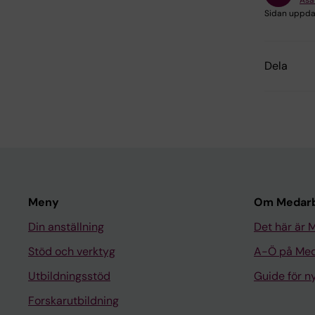
Åsa
Sidan uppda
Dela
Meny
Om Medarb
Din anställning
Det här är 
Stöd och verktyg
A-Ö på Med
Utbildningsstöd
Guide för 
Forskarutbildning