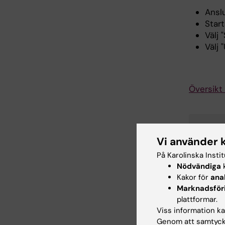
Anslu
Start
Välj
Välj
Översikt 
Av-S
Vi använder 
Support
På Karolinska Insti
Telefon
Nödvändiga
k
E-post
Kakor för
ana
Marknadsför
plattformar.
Kart
Viss information kan
Genom att samtycka