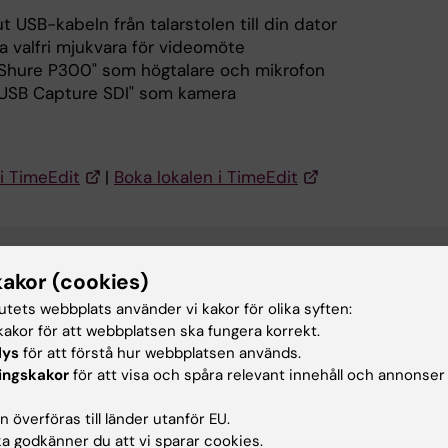
t USB-kabeln från talarstolen till din dator
a valfri mjukvara för videomöte
 "Shure P300" som högtalare och mikrofon
 "USB Capture SDI" som kamera
i TimeEdit
|
Boka lokalen i TimeEdit
upport Solna
kakor (cookies)
 på teknisk utrustning i KI's gemensamma bokningsbara lokaler
tutets webbplats använder vi kakor för olika syften:
:
+46 (0)8 524 864 13
akor för att webbplatsen ska fungera korrekt.
:
av-support-solna@ki.se
lys
för att förstå hur webbplatsen används.
ingskakor
för att visa och spåra relevant innehåll och annonser
a
 överföras till länder utanför EU.
 godkänner du att vi sparar cookies.