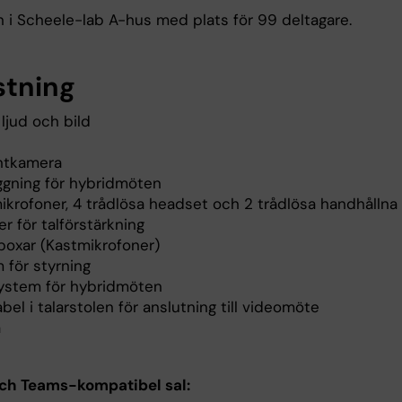
n i Scheele-lab A-hus med plats för 99 deltagare.
stning
 ljud och bild
tkamera
ggning för hybridmöten
ikrofoner, 4 trådlösa headset och 2 trådlösa handhållna
r för talförstärkning
boxar (Kastmikrofoner)
 för styrning
ystem för hybridmöten
el i talarstolen för anslutning till videomöte
a
ch Teams-kompatibel sal: