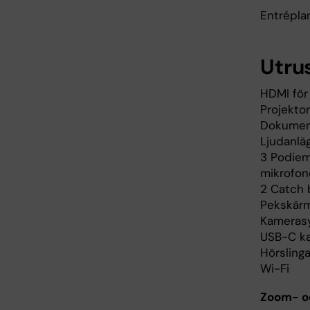
Entrépla
Utru
HDMI för
Projektor
Dokumen
Ljudanlä
3 Podiem
mikrofone
2 Catch 
Pekskärm
Kameras
USB-C kab
Hörsling
Wi-Fi
Zoom- o