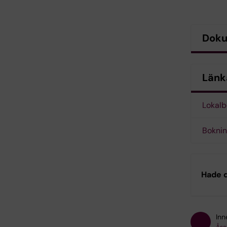
Dok
Länk
Lokalb
Boknin
Hade d
Inn