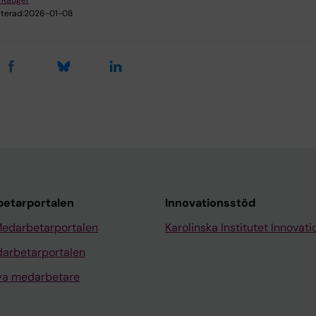
 Rauger
terad:
2026-01-08
etarportalen
Innovationsstöd
Medarbetarportalen
Karolinska Institutet Innovati
arbetarportalen
nya medarbetare