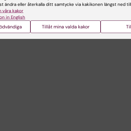
t ändra eller återkalla ditt samtycke via kakikonen längst ned til
 våra kakor
on in English
nödvändiga
Tillåt mina valda kakor
Ti