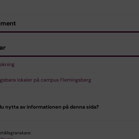
ument
ar
okning
gsbara lokaler på campus Flemingsberg
u nytta av informationen på denna sida?
ehållsgranskare: