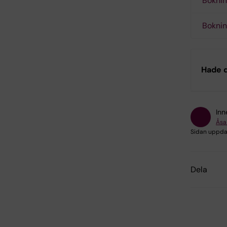
Boknin
Boknin
Hade d
Inn
Åsa
Sidan uppda
Dela