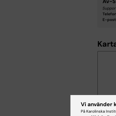
Av-S
Support
Telefon
E-post
Kart
Vi använder 
På Karolinska Insti