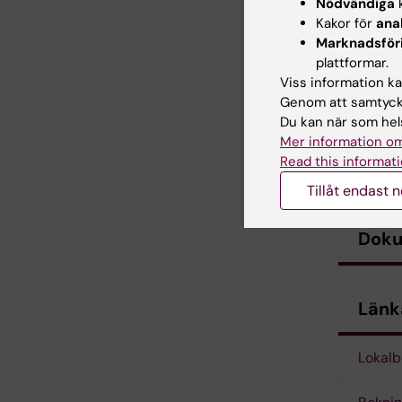
Nödvändiga
k
Kakor för
ana
Marknadsför
plattformar.
Viss information kan
Genom att samtycka
Du kan när som hels
Mer information om
Read this informati
Tillåt endast 
Dok
Länk
Lokalb