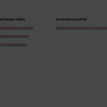
etarportalen
Innovationsstöd
Medarbetarportalen
Karolinska Institutet Innovati
arbetarportalen
nya medarbetare