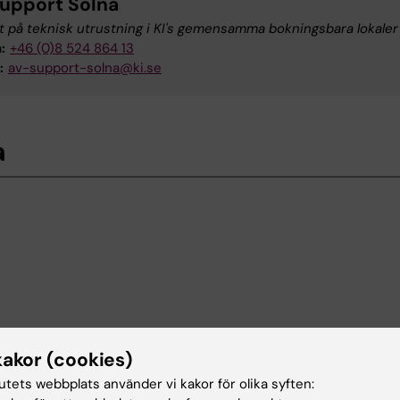
upport Solna
 på teknisk utrustning i KI's gemensamma bokningsbara lokaler
:
+46 (0)8 524 864 13
:
av-support-solna@ki.se
a
kakor (cookies)
tutets webbplats använder vi kakor för olika syften: