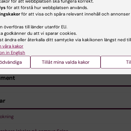
akor för att webbplatsen ska fungera korrekt.
lys
för att förstå hur webbplatsen används.
ingskakor
för att visa och spåra relevant innehåll och annonser
 överföras till länder utanför EU.
 godkänner du att vi sparar cookies.
t ändra eller återkalla ditt samtycke via kakikonen längst ned til
 våra kakor
on in English
nödvändiga
Tillåt mina valda kakor
Ti
ument
ar
okning