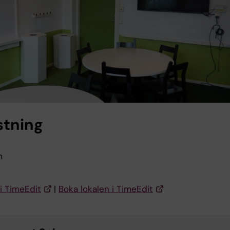
stning
m
i TimeEdit
|
Boka lokalen i TimeEdit