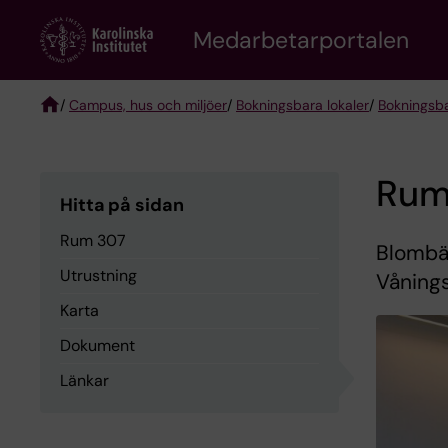
Skip
to
Medarbetarportalen
main
content
/
Campus, hus och miljöer
/
Bokningsbara lokaler
/
Bokningsba
Breadcrumb
Rum
Hitta på sidan
Rum 307
Blombäc
Utrustning
Vånings
Karta
Dokument
Länkar