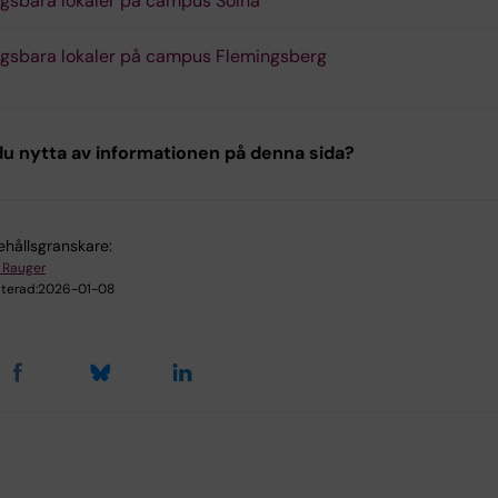
gsbara lokaler på campus Solna
gsbara lokaler på campus Flemingsberg
u nytta av informationen på denna sida?
ehållsgranskare:
 Rauger
terad:
2026-01-08