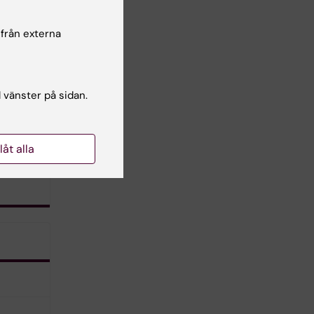
 från externa
l vänster på sidan.
llåt alla