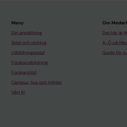
Meny
Om Medarb
Din anställning
Det här är 
Stöd och verktyg
A-Ö på Med
Utbildningsstöd
Guide för 
Forskarutbildning
Forskarstöd
Campus, hus och miljöer
Vårt KI