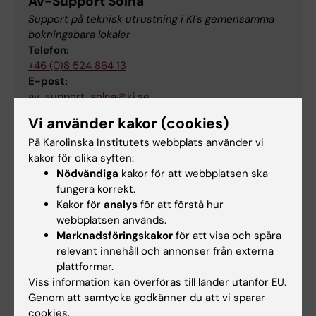
Av-Support Solna
Support på teknisk utrustning i KI's gemensamma
bokningsbara lokaler
Telefon:
+46 (0)8 524 864 13
E-post:
av-support-solna@ki.se
Vi använder kakor (cookies)
På Karolinska Institutets webbplats använder vi
Karta
kakor för olika syften:
Nödvändiga
kakor för att webbplatsen ska
fungera korrekt.
Kakor för
analys
för att förstå hur
webbplatsen används.
Marknadsföringskakor
för att visa och spåra
relevant innehåll och annonser från externa
plattformar.
Viss information kan överföras till länder utanför EU.
Genom att samtycka godkänner du att vi sparar
cookies.