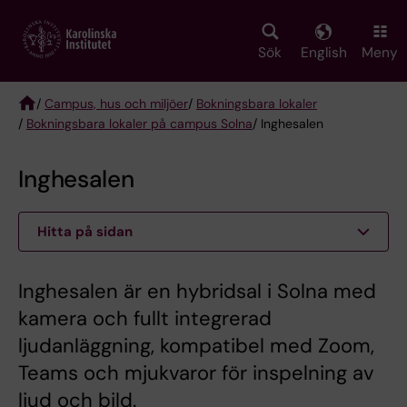
Skip
to
main
Sök
English
Meny
content
/
Campus, hus och miljöer
/
Bokningsbara lokaler
/
Bokningsbara lokaler på campus Solna
/ Inghesalen
Breadcrumb
Inghesalen
Hitta på sidan
Inghesalen är en hybridsal i Solna med
kamera och fullt integrerad
ljudanläggning, kompatibel med Zoom,
Teams och mjukvaror för inspelning av
ljud och bild.