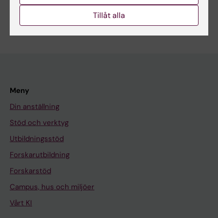
Tillåt alla
Meny
Din anställning
Stöd och verktyg
Utbildningsstöd
Forskarutbildning
Forskarstöd
Campus, hus och miljöer
Vårt KI