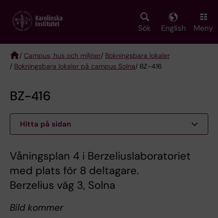
Skip
to
main
Sök
English
Meny
content
/
Campus, hus och miljöer
/
Bokningsbara lokaler
/
Bokningsbara lokaler på campus Solna
/ BZ-416
Breadcrumb
BZ-416
Hitta på sidan
Våningsplan 4 i Berzeliuslaboratoriet
med plats för 8 deltagare.
Berzelius väg 3, Solna
Bild kommer