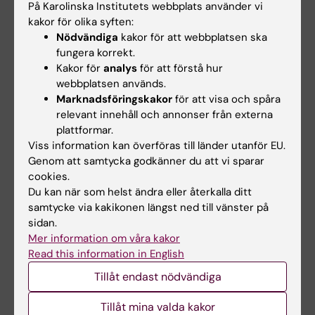
På Karolinska Institutets webbplats använder vi
Lokalbokning
kakor för olika syften:
Nödvändiga
kakor för att webbplatsen ska
Bokningsbara lokaler på campus Solna
fungera korrekt.
Kakor för
analys
för att förstå hur
Bokningsbara lokaler på campus Flemingsberg
webbplatsen används.
Marknadsföringskakor
för att visa och spåra
relevant innehåll och annonser från externa
Hade du nytta av informationen på denna sida?
plattformar.
Viss information kan överföras till länder utanför EU.
Yes
Genom att samtycka godkänner du att vi sparar
No
cookies.
Du kan när som helst ändra eller återkalla ditt
samtycke via kakikonen längst ned till vänster på
Innehållsgranskare:
sidan.
Åsa Rauger
Mer information om våra kakor
Sidan uppdaterad:
2026-02-05
Read this information in English
Tillåt endast nödvändiga
Dela
Tillåt mina valda kakor