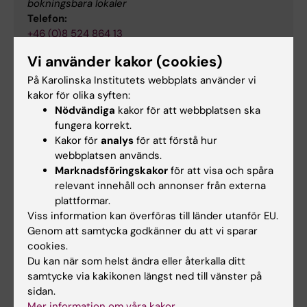
bokningsbara lokaler
Telefon:
+46 (0)8 524 864 13
E-post:
Vi använder kakor (cookies)
av-support-solna@ki.se
På Karolinska Institutets webbplats använder vi
kakor för olika syften:
Nödvändiga
kakor för att webbplatsen ska
Karta
fungera korrekt.
Kakor för
analys
för att förstå hur
webbplatsen används.
Marknadsföringskakor
för att visa och spåra
relevant innehåll och annonser från externa
plattformar.
Viss information kan överföras till länder utanför EU.
Genom att samtycka godkänner du att vi sparar
cookies.
Du kan när som helst ändra eller återkalla ditt
samtycke via kakikonen längst ned till vänster på
sidan.
Mer information om våra kakor