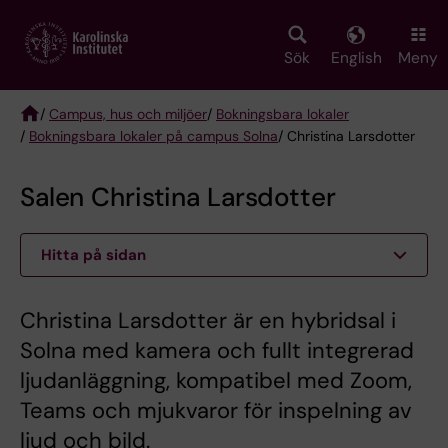
Skip
to
main
Sök
English
Meny
content
/
Campus, hus och miljöer
/
Bokningsbara lokaler
/
Bokningsbara lokaler på campus Solna
/ Christina Larsdotter
Breadcrumb
Salen Christina Larsdotter
Hitta på sidan
Christina Larsdotter är en hybridsal i
Solna med kamera och fullt integrerad
ljudanläggning, kompatibel med Zoom,
Teams och mjukvaror för inspelning av
ljud och bild.