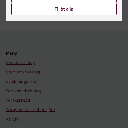
Tillåt alla
Meny
Din anställning
Stöd och verktyg
Utbildningsstöd
Forskarutbildning
Forskarstöd
Campus, hus och miljöer
Vårt KI