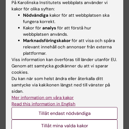
På Karolinska Institutets webbplats använder vi
Lokalbokning
kakor för olika syften:
Nödvändiga
kakor för att webbplatsen ska
Bokningsbara lokaler på campus Solna
fungera korrekt.
Kakor för
analys
för att förstå hur
Bokningsbara lokaler på campus Flemingsberg
webbplatsen används.
Marknadsföringskakor
för att visa och spåra
relevant innehåll och annonser från externa
Hade du nytta av informationen på denna sida?
plattformar.
Viss information kan överföras till länder utanför EU.
Yes
Genom att samtycka godkänner du att vi sparar
No
cookies.
Du kan när som helst ändra eller återkalla ditt
samtycke via kakikonen längst ned till vänster på
Innehållsgranskare:
sidan.
Åsa Rauger
Mer information om våra kakor
Sidan uppdaterad:
2026-02-05
Read this information in English
Tillåt endast nödvändiga
Dela
Tillåt mina valda kakor