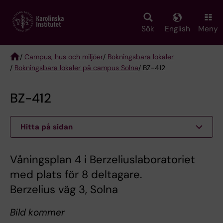
Skip
to
main
Sök
English
Meny
content
/
Campus, hus och miljöer
/
Bokningsbara lokaler
/
Bokningsbara lokaler på campus Solna
/ BZ-412
Breadcrumb
BZ-412
Hitta på sidan
Våningsplan 4 i Berzeliuslaboratoriet
med plats för 8 deltagare.
Berzelius väg 3, Solna
Bild kommer