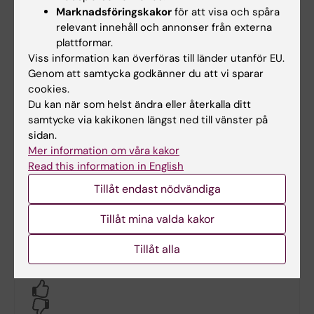
Marknadsföringskakor
för att visa och spåra
relevant innehåll och annonser från externa
plattformar.
Viss information kan överföras till länder utanför EU.
Genom att samtycka godkänner du att vi sparar
Dokument
cookies.
Du kan när som helst ändra eller återkalla ditt
samtycke via kakikonen längst ned till vänster på
sidan.
Länkar
Mer information om våra kakor
Read this information in English
Lokalbokning för medarbetare
Tillåt endast nödvändiga
Bokningsbara lokaler på campus Flemingsberg
Tillåt mina valda kakor
Tillåt alla
Hade du nytta av informationen på denna sida?
Yes
No