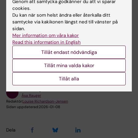
Genom att samtycka godkänner du att vi sparar
cookies.
Bokningsbara lokaler på campus Solna
Du kan när som helst ändra eller återkalla ditt
samtycke via kakikonen längst ned till vänster på
Bokningsbara lokaler på campus Flemingsberg
sidan.
Mer information om våra kakor
Read this information in English
Hade du nytta av informationen på denna sida?
Tillåt endast nödvändiga
Yes
Tillåt mina valda kakor
No
Tillåt alla
Innehållsgranskare:
Åsa Rauger
Redaktör:
Louise Richardson-Jensen
Sidan uppdaterad:
2026-01-08
Dela