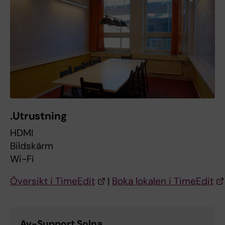
.Utrustning
HDMI
Bildskärm
Wi-Fi
Översikt i TimeEdit
|
Boka lokalen i TimeEdit
Av-Support Solna