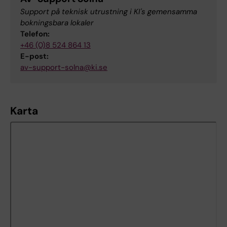
Support på teknisk utrustning i KI's gemensamma
bokningsbara lokaler
Telefon:
+46 (0)8 524 864 13
E-post:
av-support-solna@ki.se
Karta