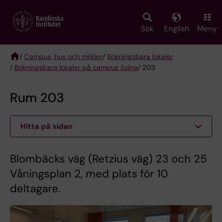
Skip
to
main
Sök
English
Meny
content
/
Campus, hus och miljöer
/
Bokningsbara lokaler
/
Bokningsbara lokaler på campus Solna
/ 203
Breadcrumb
Rum 203
Hitta på sidan
Blombäcks väg (Retzius väg) 23 och 25
Våningsplan 2, med plats för 10
deltagare.