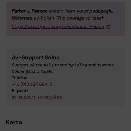
Parker J. Palmer
, expert inom vuxenpedagogik,
författare av boken ”The courage to teach”.
https://en.wikipedia.org/wiki/Parker_Palmer
Av-Support Solna
Support på teknisk utrustning i KI's gemensamma
bokningsbara lokaler
Telefon:
+46 (0)8 524 864 13
E-post:
av-support-solna@ki.se
Karta