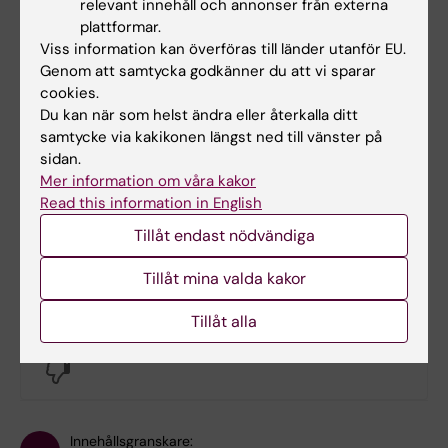
relevant innehåll och annonser från externa
plattformar.
Viss information kan överföras till länder utanför EU.
Dokument
Genom att samtycka godkänner du att vi sparar
cookies.
Du kan när som helst ändra eller återkalla ditt
Länkar
samtycke via kakikonen längst ned till vänster på
sidan.
Mer information om våra kakor
Lokalbokning för medarbetare
Read this information in English
Tillåt endast nödvändiga
Bokningsbara lokaler på campus Flemingsberg
Tillåt mina valda kakor
Hade du nytta av informationen på denna sida?
Tillåt alla
Yes
No
Innehållsgranskare: