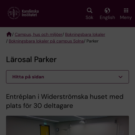
Skip
to
main
Sök
English
Meny
content
/
Campus, hus och miljöer
/
Bokningsbara lokaler
/
Bokningsbara lokaler på campus Solna
/ Parker
Breadcrumb
Lärosal Parker
Hitta på sidan
Entréplan i Widerströmska huset med
plats för 30 deltagare