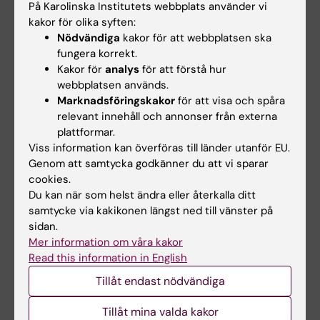
På Karolinska Institutets webbplats använder vi
Lokalbokning
kakor för olika syften:
Nödvändiga
kakor för att webbplatsen ska
Bokningsbara lokaler på campus Solna
fungera korrekt.
Kakor för
analys
för att förstå hur
Bokningsbara lokaler på campus Flemingsberg
webbplatsen används.
Marknadsföringskakor
för att visa och spåra
relevant innehåll och annonser från externa
Hade du nytta av informationen på denna sida?
plattformar.
Viss information kan överföras till länder utanför EU.
Yes
Genom att samtycka godkänner du att vi sparar
No
cookies.
Du kan när som helst ändra eller återkalla ditt
samtycke via kakikonen längst ned till vänster på
Innehållsgranskare:
sidan.
Åsa Rauger
Mer information om våra kakor
Sidan uppdaterad:
2026-02-05
Read this information in English
Tillåt endast nödvändiga
Dela
Tillåt mina valda kakor