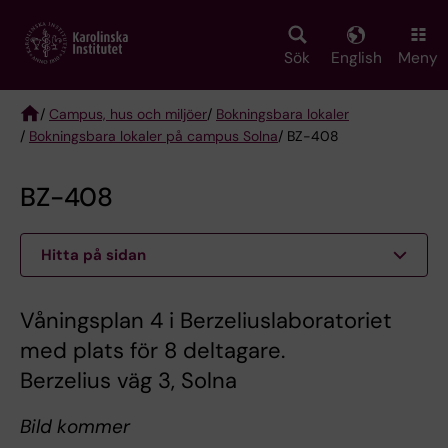
Skip
to
main
Sök
English
Meny
content
/
Campus, hus och miljöer
/
Bokningsbara lokaler
/
Bokningsbara lokaler på campus Solna
/ BZ-408
Breadcrumb
BZ-408
Hitta på sidan
Våningsplan 4 i Berzeliuslaboratoriet
med plats för 8 deltagare.
Berzelius väg 3, Solna
Bild kommer