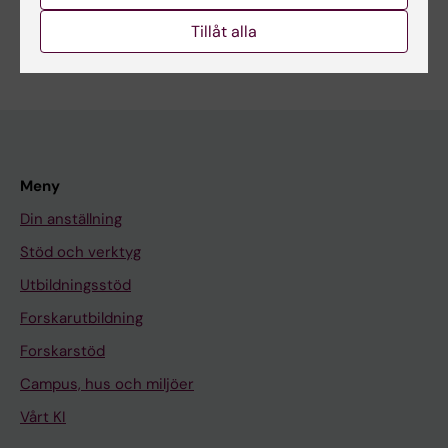
Tillåt alla
Meny
Din anställning
Stöd och verktyg
Utbildningsstöd
Forskarutbildning
Forskarstöd
Campus, hus och miljöer
Vårt KI