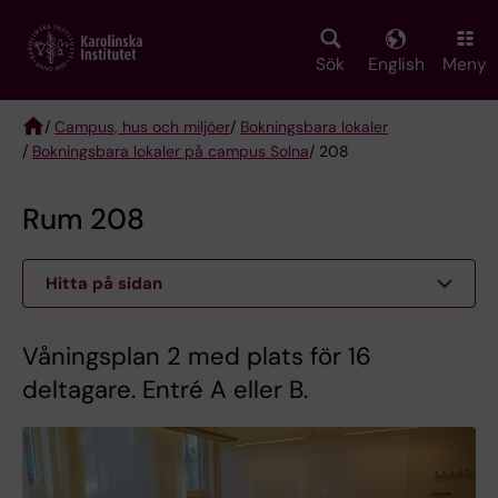
Skip
to
main
Sök
English
Meny
content
/
Campus, hus och miljöer
/
Bokningsbara lokaler
/
Bokningsbara lokaler på campus Solna
/ 208
Breadcrumb
Rum 208
Hitta på sidan
Våningsplan 2 med plats för 16
deltagare. Entré A eller B.