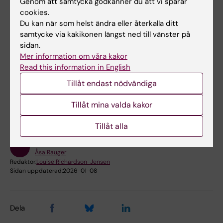
Genom att samtycka godkänner du att vi sparar
cookies.
Bokningsbara lokaler på campus Solna
Du kan när som helst ändra eller återkalla ditt
samtycke via kakikonen längst ned till vänster på
Bokningsbara lokaler på campus Flemingsberg
sidan.
Mer information om våra kakor
Read this information in English
Hade du nytta av informationen på denna sida?
Tillåt endast nödvändiga
Yes
Tillåt mina valda kakor
No
Tillåt alla
Innehållsgranskare:
Åsa Rauger
Redaktör:
Louise Richardson-Jensen
Sidan uppdaterad:
2026-01-08
Dela