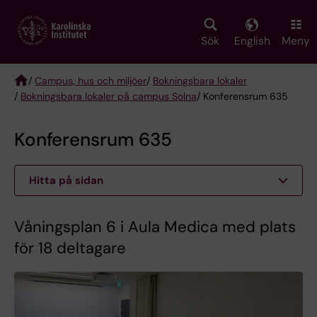
Skip
to
main
Sök
English
Meny
content
/
Campus, hus och miljöer
/
Bokningsbara lokaler
/
Bokningsbara lokaler på campus Solna
/ Konferensrum 635
Breadcrumb
Konferensrum 635
Hitta på sidan
Våningsplan 6 i Aula Medica med plats
för 18 deltagare