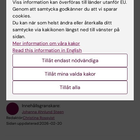
Viss information kan överföras till länder utanför EU.
Genom att samtycka godkänner du att vi sparar
Lokalbokning för medarbetare
cookies.
Du kan när som helst ändra eller återkalla ditt
Bokningsbara lokaler på campus Flemingsberg
samtycke via kakikonen längst ned till vänster på
sidan.
E-möten
Mer information om våra kakor
Read this information in English
Tillåt endast nödvändiga
Hade du nytta av informationen på denna sida?
Tillåt mina valda kakor
Yes
No
Tillåt alla
Innehållsgranskare:
Johanna Ahnlund Steen
Redaktör:
Christina Rosqvist
Sidan uppdaterad:
2026-02-20