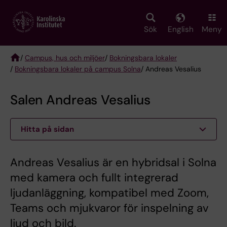
Skip
to
main
Sök
English
Meny
content
/
Campus, hus och miljöer
/
Bokningsbara lokaler
/
Bokningsbara lokaler på campus Solna
/ Andreas Vesalius
Breadcrumb
Salen Andreas Vesalius
Hitta på sidan
Andreas Vesalius är en hybridsal i Solna
med kamera och fullt integrerad
ljudanläggning, kompatibel med Zoom,
Teams och mjukvaror för inspelning av
ljud och bild.