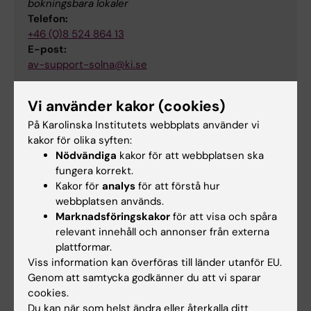
bokningsbara lokaler
Telefon:
+46 (0)8 524 864 13
E-post:
av-support-solna@ki.se
Vi använder kakor (cookies)
Karta
På Karolinska Institutets webbplats använder vi
kakor för olika syften:
Nödvändiga
kakor för att webbplatsen ska
fungera korrekt.
Kakor för
analys
för att förstå hur
webbplatsen används.
Marknadsföringskakor
för att visa och spåra
relevant innehåll och annonser från externa
plattformar.
Viss information kan överföras till länder utanför EU.
Genom att samtycka godkänner du att vi sparar
cookies.
Du kan när som helst ändra eller återkalla ditt