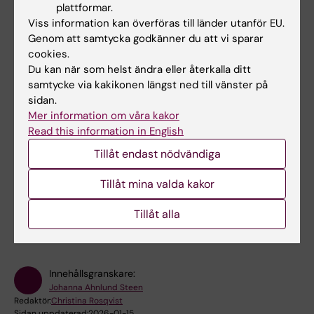
plattformar.
Viss information kan överföras till länder utanför EU.
Länkar
Genom att samtycka godkänner du att vi sparar
cookies.
Lokalbokning för medarbetare
Du kan när som helst ändra eller återkalla ditt
samtycke via kakikonen längst ned till vänster på
Bokningsbara lokaler på campus Flemingsberg
sidan.
Mer information om våra kakor
Read this information in English
E-möten
Tillåt endast nödvändiga
Tillåt mina valda kakor
Hade du nytta av informationen på denna sida?
Yes
Tillåt alla
No
Innehållsgranskare:
Johanna Ahnlund Steen
Redaktör:
Christina Rosqvist
Sidan uppdaterad:
2026-01-15