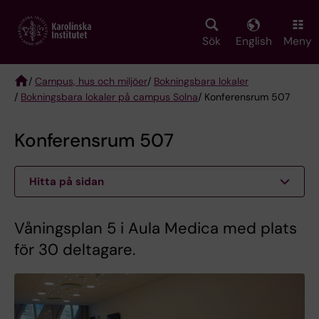
Skip
to
main
Sök
English
Meny
content
/
Campus, hus och miljöer
/
Bokningsbara lokaler
/
Bokningsbara lokaler på campus Solna
/ Konferensrum 507
Breadcrumb
Konferensrum 507
Hitta på sidan
Våningsplan 5 i Aula Medica med plats
för 30 deltagare.