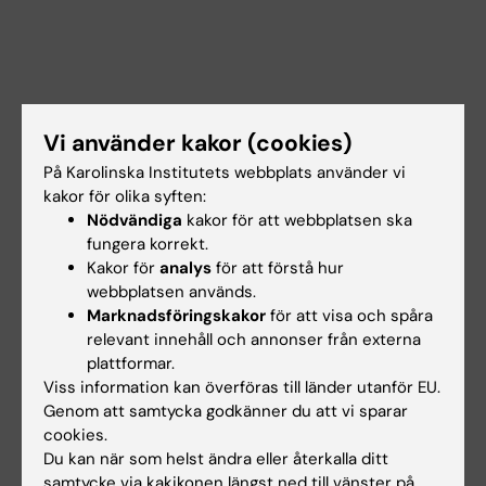
Vi använder kakor (cookies)
På Karolinska Institutets webbplats använder vi
kakor för olika syften:
Nödvändiga
kakor för att webbplatsen ska
Dokument
fungera korrekt.
Kakor för
analys
för att förstå hur
webbplatsen används.
Marknadsföringskakor
för att visa och spåra
Länkar
relevant innehåll och annonser från externa
plattformar.
Viss information kan överföras till länder utanför EU.
Lokalbokning för medarbetare
Genom att samtycka godkänner du att vi sparar
cookies.
Bokningsbara lokaler på campus Flemingsberg
Du kan när som helst ändra eller återkalla ditt
samtycke via kakikonen längst ned till vänster på