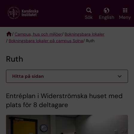
Skip
to
main
Sök
English
Meny
content
/
Campus, hus och miljöer
/
Bokningsbara lokaler
/
Bokningsbara lokaler på campus Solna
/ Ruth
Breadcrumb
Ruth
Hitta på sidan
Entréplan i Widerströmska huset med
plats för 8 deltagare