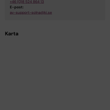
+46 (0)8 524 864 13
E-post:
av-support-solna@ki.se
Karta