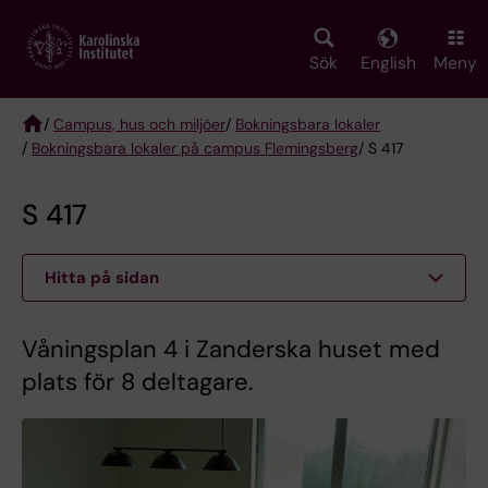
Skip
to
main
Sök
English
Meny
content
/
Campus, hus och miljöer
/
Bokningsbara lokaler
/
Bokningsbara lokaler på campus Flemingsberg
/ S 417
Breadcrumb
S 417
Hitta på sidan
Våningsplan 4 i Zanderska huset med
plats för 8 deltagare.