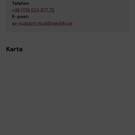
Telefon:
+46 (0)8 524 877 75
E-post:
av-support-huddinge@ki.se
Karta