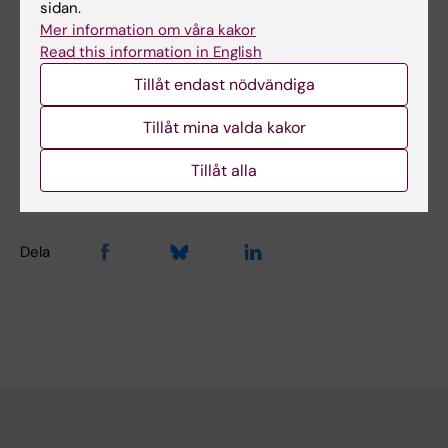
sidan.
Hade du nytta av informationen på denna sida?
Mer information om våra kakor
Yes
Read this information in English
No
Tillåt endast nödvändiga
Tillåt mina valda kakor
Innehållsgranskare:
Åsa Rauger
Tillåt alla
Sidan uppdaterad:
2026-01-09
Dela