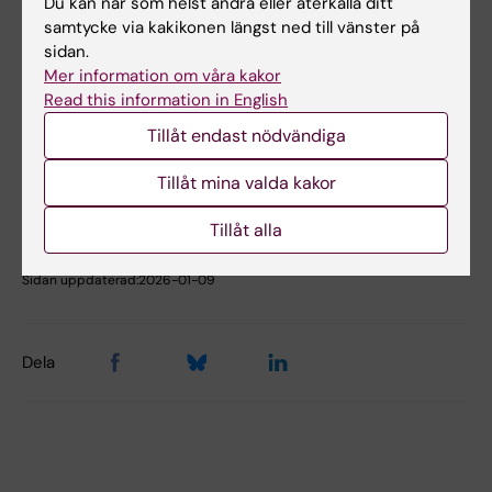
Du kan när som helst ändra eller återkalla ditt
Lokalbokning för medarbetare
samtycke via kakikonen längst ned till vänster på
sidan.
Mer information om våra kakor
Read this information in English
Hade du nytta av informationen på denna sida?
Yes
Tillåt endast nödvändiga
No
Tillåt mina valda kakor
Tillåt alla
Innehållsgranskare:
Åsa Rauger
Sidan uppdaterad:
2026-01-09
Dela