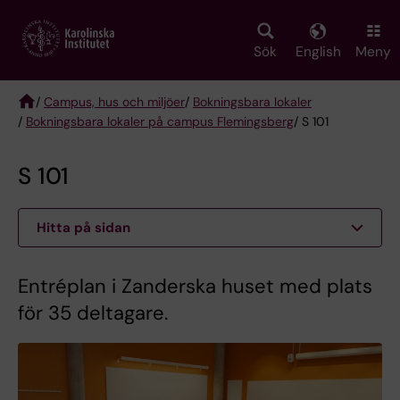
Skip
to
main
Sök
English
Meny
content
/
Campus, hus och miljöer
/
Bokningsbara lokaler
/
Bokningsbara lokaler på campus Flemingsberg
/ S 101
Breadcrumb
S 101
Hitta på sidan
Entréplan i Zanderska huset med plats
för 35 deltagare.