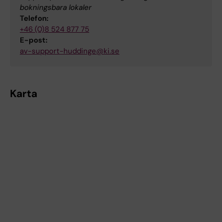
bokningsbara lokaler
Telefon:
+46 (0)8 524 877 75
E-post:
av-support-huddinge@ki.se
Karta