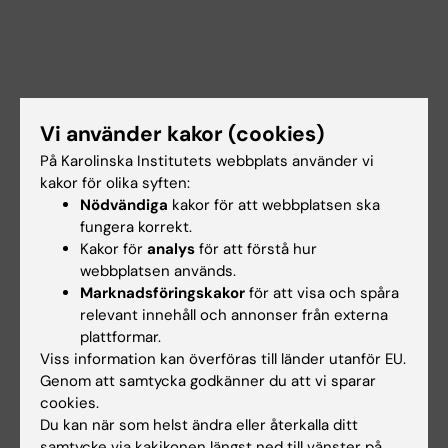
Vi använder kakor (cookies)
På Karolinska Institutets webbplats använder vi
kakor för olika syften:
Nödvändiga
kakor för att webbplatsen ska
fungera korrekt.
Kakor för
analys
för att förstå hur
webbplatsen används.
Dokument
Marknadsföringskakor
för att visa och spåra
relevant innehåll och annonser från externa
plattformar.
Länkar
Viss information kan överföras till länder utanför EU.
Genom att samtycka godkänner du att vi sparar
cookies.
Lokalbokning för medarbetare
Du kan när som helst ändra eller återkalla ditt
samtycke via kakikonen längst ned till vänster på