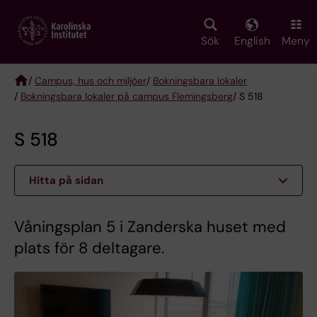
Skip
to
main
Sök
English
Meny
content
/
Campus, hus och miljöer
/
Bokningsbara lokaler
/
Bokningsbara lokaler på campus Flemingsberg
/ S 518
Breadcrumb
S 518
Hitta på sidan
Våningsplan 5 i Zanderska huset med
plats för 8 deltagare.