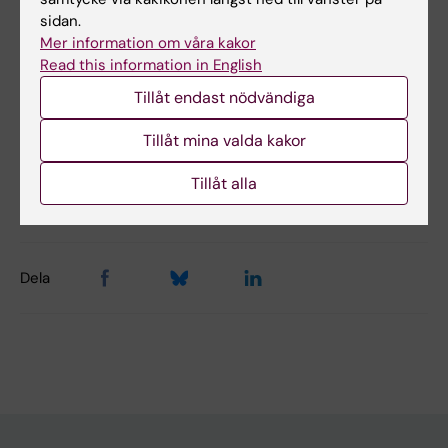
sidan.
Hade du nytta av informationen på denna sida?
Mer information om våra kakor
Read this information in English
Yes
No
Tillåt endast nödvändiga
Tillåt mina valda kakor
Innehållsgranskare:
Tillåt alla
Åsa Rauger
Sidan uppdaterad:
2025-08-18
Dela