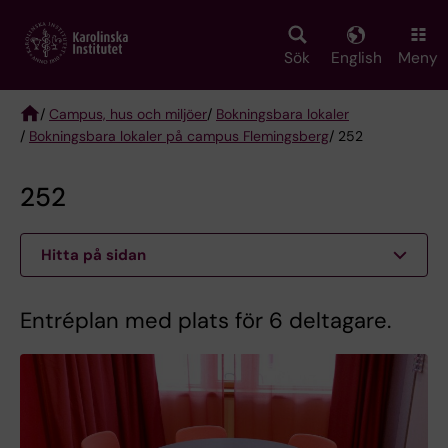
Skip
to
main
Sök
English
Meny
content
/
Campus, hus och miljöer
/
Bokningsbara lokaler
/
Bokningsbara lokaler på campus Flemingsberg
/ 252
Breadcrumb
252
Hitta på sidan
Entréplan med plats för 6 deltagare.