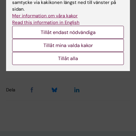
samtycke via kakikonen längst ned till vänster på
sidan.
Mer information om våra kakor
Hade du nytta av informationen på denna sida?
Read this information in English
Yes
Tillåt endast nödvändiga
No
Tillåt mina valda kakor
Innehållsgranskare:
Tillåt alla
Åsa Rauger
Sidan uppdaterad:
2025-08-18
Dela