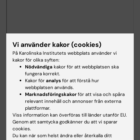
Vi använder kakor (cookies)
På Karolinska Institutets webbplats använder vi
kakor för olika syften:
Nödvändiga
kakor för att webbplatsen ska
fungera korrekt.
Dokument
Kakor för
analys
för att förstå hur
webbplatsen används.
Marknadsföringskakor
för att visa och spåra
relevant innehåll och annonser från externa
Länkar
plattformar.
Viss information kan överföras till länder utanför EU.
Lokalbokning för medarbetare
Genom att samtycka godkänner du att vi sparar
cookies.
Bokningsbara lokaler på campus Solna
Du kan när som helst ändra eller återkalla ditt