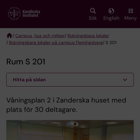
Skip
to
main
Sök
English
Meny
content
/
Campus, hus och miljöer
/
Bokningsbara lokaler
/
Bokningsbara lokaler på campus Flemingsberg
/ S 201
Breadcrumb
Rum S 201
Hitta på sidan
Våningsplan 2 i Zanderska huset med
plats för 30 deltagare.