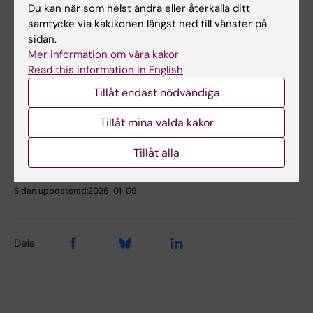
Du kan när som helst ändra eller återkalla ditt
Lokalbokning för medarbetare
samtycke via kakikonen längst ned till vänster på
sidan.
Mer information om våra kakor
Hade du nytta av informationen på denna sida?
Read this information in English
Yes
Tillåt endast nödvändiga
No
Tillåt mina valda kakor
Innehållsgranskare:
Tillåt alla
Åsa Rauger
Redaktör:
Louise Richardson-Jensen
Sidan uppdaterad:
2026-01-09
Dela