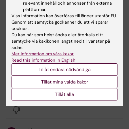
relevant innehåll och annonser från externa
plattformar.
Viss information kan överföras till länder utanför EU.
Genom att samtycka godkänner du att vi sparar
cookies.
Dokument
Du kan när som helst ändra eller återkalla ditt
samtycke via kakikonen längst ned till vänster på
sidan.
Mer information om våra kakor
Länkar
Read this information in English
Tillåt endast nödvändiga
Lokalbokning för medarbetare
Tillåt mina valda kakor
Tillåt alla
Hade du nytta av informationen på denna sida?
Yes
No