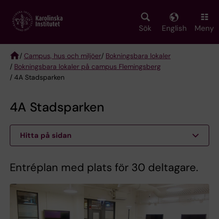
Skip
to
main
Sök
English
Meny
content
/
Campus, hus och miljöer
/
Bokningsbara lokaler
/
Bokningsbara lokaler på campus Flemingsberg
Breadcrumb
/ 4A Stadsparken
4A Stadsparken
Hitta på sidan
Entréplan med plats för 30 deltagare.