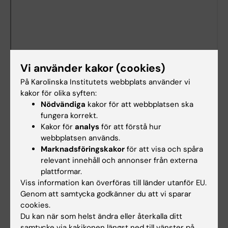
Vi använder kakor (cookies)
På Karolinska Institutets webbplats använder vi
kakor för olika syften:
Nödvändiga
kakor för att webbplatsen ska
fungera korrekt.
Kakor för
analys
för att förstå hur
webbplatsen används.
Dokument
Marknadsföringskakor
för att visa och spåra
relevant innehåll och annonser från externa
plattformar.
Länkar
Viss information kan överföras till länder utanför EU.
Genom att samtycka godkänner du att vi sparar
cookies.
Lokalbokning för medarbetare
Du kan när som helst ändra eller återkalla ditt
samtycke via kakikonen längst ned till vänster på