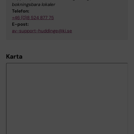
bokningsbara lokaler
Telefon:
+46 (0)8 524 877 75
E-post:
av-support-huddinge@ki.se
Karta