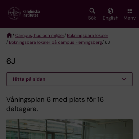
Skip
to
main
Sök
English
Meny
content
/
Campus, hus och miljöer
/
Bokningsbara lokaler
/
Bokningsbara lokaler på campus Flemingsberg
/ 6J
Breadcrumb
6J
Hitta på sidan
Våningsplan 6 med plats för 16
deltagare.