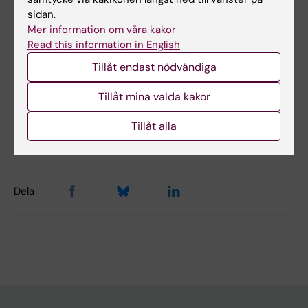
sidan.
Hade du nytta av informationen på denna sida?
Mer information om våra kakor
Read this information in English
Yes
No
Tillåt endast nödvändiga
Tillåt mina valda kakor
Innehållsgranskare:
Tillåt alla
Åsa Rauger
Sidan uppdaterad:
2025-08-18
Dela