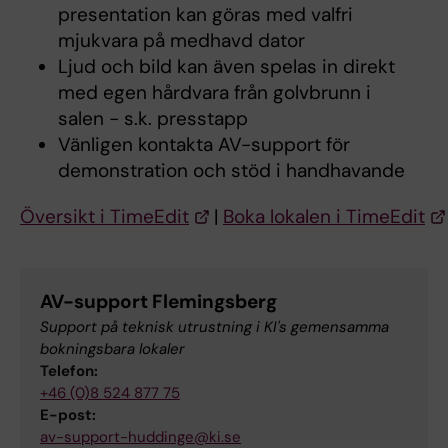
presentation kan göras med valfri
mjukvara på medhavd dator
Ljud och bild kan även spelas in direkt
med egen hårdvara från golvbrunn i
salen - s.k. presstapp
Vänligen kontakta AV-support för
demonstration och stöd i handhavande
Översikt i TimeEdit
|
Boka lokalen i TimeEdit
AV-support Flemingsberg
Support på teknisk utrustning i KI's gemensamma
bokningsbara lokaler
Telefon:
+46 (0)8 524 877 75
E-post:
av-support-huddinge@ki.se