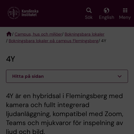
Skip
to
main
Sök
English
Meny
content
/
Campus, hus och miljöer
/
Bokningsbara lokaler
/
Bokningsbara lokaler på campus Flemingsberg
/ 4Y
Breadcrumb
4Y
Hitta på sidan
4Y är en hybridsal i Flemingsberg med
kamera och fullt integrerad
ljudanläggning, kompatibel med Zoom,
Teams och mjukvaror för inspelning av
ljud och bild.