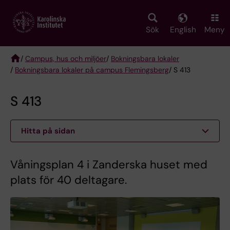
Skip
to
main
Sök
English
Meny
content
/
Campus, hus och miljöer
/
Bokningsbara lokaler
/
Bokningsbara lokaler på campus Flemingsberg
/ S 413
Breadcrumb
S 413
Hitta på sidan
Våningsplan 4 i Zanderska huset med
plats för 40 deltagare.