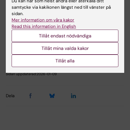
Du kan när som helst ändra eller återkalla ditt
Lokalbokning för medarbetare
samtycke via kakikonen längst ned till vänster på
sidan.
Mer information om våra kakor
Read this information in English
Hade du nytta av informationen på denna sida?
Yes
Tillåt endast nödvändiga
No
Tillåt mina valda kakor
Tillåt alla
Innehållsgranskare:
Åsa Rauger
Sidan uppdaterad:
2026-01-09
Dela