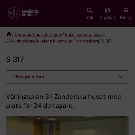
Skip
to
main
Sök
English
Meny
content
/
Campus, hus och miljöer
/
Bokningsbara lokaler
/
Bokningsbara lokaler på campus Flemingsberg
/ S 317
Breadcrumb
S 317
Hitta på sidan
Våningsplan 3 i Zanderska huset med
plats för 24 deltagare.