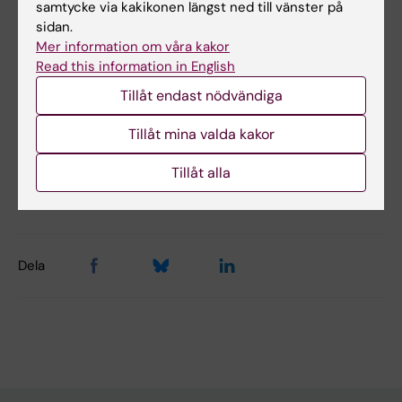
samtycke via kakikonen längst ned till vänster på
sidan.
Mer information om våra kakor
Hade du nytta av informationen på denna sida?
Read this information in English
Yes
Tillåt endast nödvändiga
No
Tillåt mina valda kakor
Innehållsgranskare:
Tillåt alla
Åsa Rauger
Sidan uppdaterad:
2026-01-09
Dela