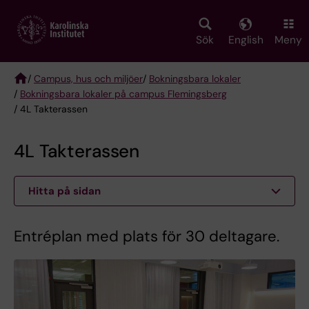
Skip
to
main
Sök
English
Meny
content
/
Campus, hus och miljöer
/
Bokningsbara lokaler
/
Bokningsbara lokaler på campus Flemingsberg
Breadcrumb
/ 4L Takterassen
4L Takterassen
Hitta på sidan
Entréplan med plats för 30 deltagare.