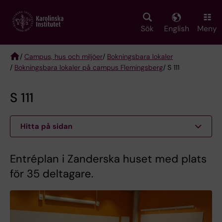
Skip
to
main
Sök
English
Meny
content
/
Campus, hus och miljöer
/
Bokningsbara lokaler
/
Bokningsbara lokaler på campus Flemingsberg
/ S 111
Breadcrumb
S 111
Hitta på sidan
Entréplan i Zanderska huset med plats
för 35 deltagare.