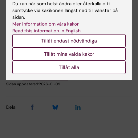
Du kan när som helst ändra eller återkalla ditt
Lokalbokning för medarbetare
samtycke via kakikonen längst ned till vänster på
sidan.
Mer information om våra kakor
Hade du nytta av informationen på denna sida?
Read this information in English
Yes
Tillåt endast nödvändiga
No
Tillåt mina valda kakor
Innehållsgranskare:
Tillåt alla
Åsa Rauger
Redaktör:
Louise Richardson-Jensen
Sidan uppdaterad:
2026-01-09
Dela