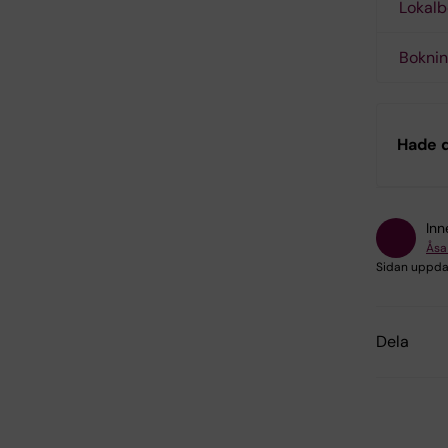
Lokalb
Boknin
Hade d
Inn
Åsa
Sidan uppda
Dela