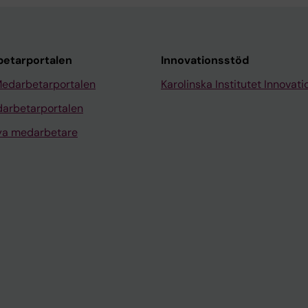
etarportalen
Innovationsstöd
Medarbetarportalen
Karolinska Institutet Innovati
arbetarportalen
nya medarbetare