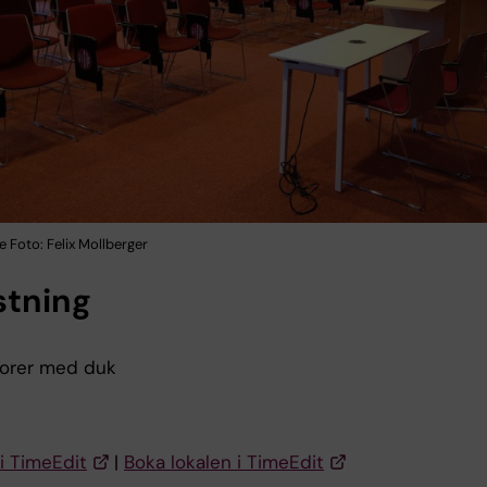
 Foto: Felix Mollberger
stning
torer med duk
i TimeEdit
|
Boka lokalen i TimeEdit