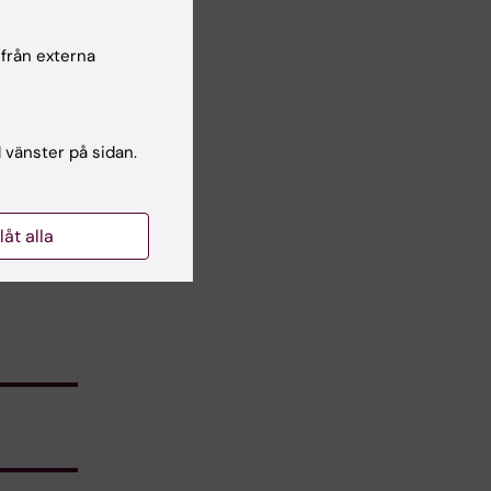
 från externa
l vänster på sidan.
llåt alla