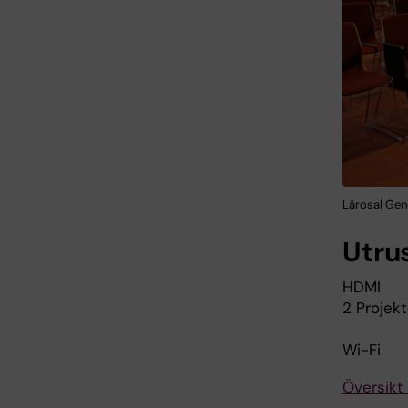
Lärosal Gene
Utru
HDMI
2 Projek
Wi-Fi
Översikt 