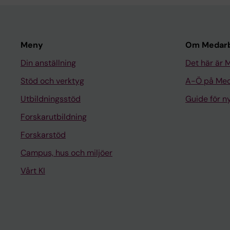
Meny
Om Medarb
Din anställning
Det här är 
Stöd och verktyg
A-Ö på Med
Utbildningsstöd
Guide för 
Forskarutbildning
Forskarstöd
Campus, hus och miljöer
Vårt KI