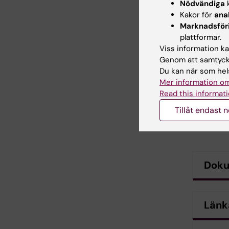
Nödvändiga
k
Kakor för
ana
Marknadsför
plattformar.
Viss information kan
Genom att samtycka
Du kan när som hels
Mer information om
Read this informati
Tillåt endast 
Dok
Länk