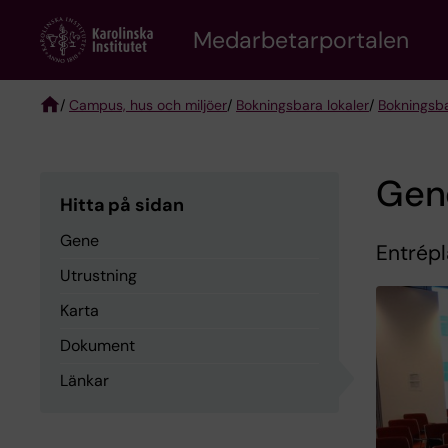
Skip
to
Medarbetarportalen
main
content
/
Campus, hus och miljöer
/
Bokningsbara lokaler
/
Bokningsba
Breadcrumb
Gen
Hitta på sidan
Gene
Entrépl
Utrustning
Karta
Dokument
Länkar