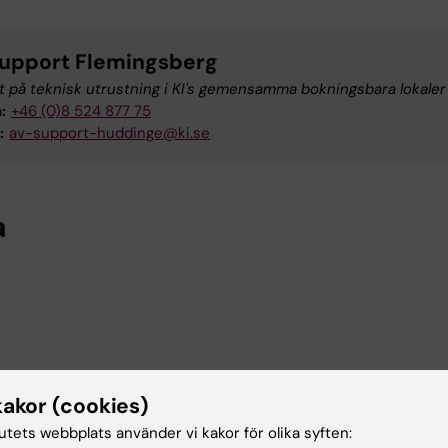
upport Flemingsberg
 på teknisk utrustning i KI's gemensamma bokningsbara lokaler
:
+46 (0)8 524 877 75
:
av-support-huddinge@ki.se
a
kakor (cookies)
tutets webbplats använder vi kakor för olika syften: