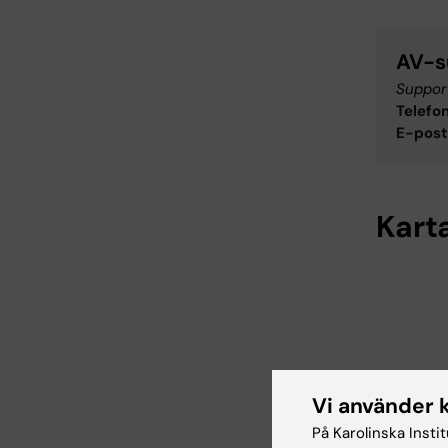
AV-s
Support
Telefon
E-post
Kart
Vi använder 
På Karolinska Insti