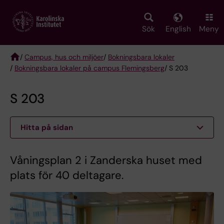
Skip
to
main
Sök
English
Meny
content
/
Campus, hus och miljöer
/
Bokningsbara lokaler
/
Bokningsbara lokaler på campus Flemingsberg
/ S 203
Breadcrumb
S 203
Hitta på sidan
Våningsplan 2 i Zanderska huset med
plats för 40 deltagare.