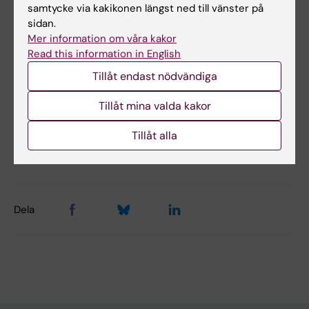
samtycke via kakikonen längst ned till vänster på
sidan.
Mer information om våra kakor
Hade du nytta av informationen på denna sida?
Read this information in English
Yes
Tillåt endast nödvändiga
No
Tillåt mina valda kakor
Innehållsgranskare:
Tillåt alla
Åsa Rauger
Sidan uppdaterad:
2026-01-09
Dela