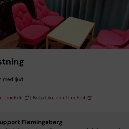
stning
m med ljud
i TimeEdit
|
Boka lokalen i TimeEdit
upport Flemingsberg