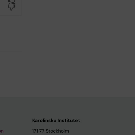
No
Karolinska Institutet
on
171 77 Stockholm