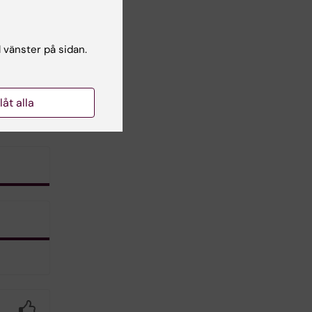
l vänster på sidan.
llåt alla
Yes