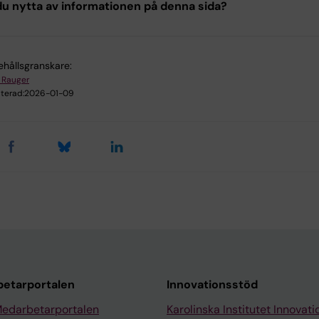
u nytta av informationen på denna sida?
ehållsgranskare:
 Rauger
terad:
2026-01-09
etarportalen
Innovationsstöd
Medarbetarportalen
Karolinska Institutet Innovati