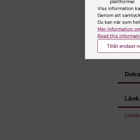
plattformar.
Viss information kan
Genom att samtycka
Du kan när som hels
Mer information om
Read this informati
Tillåt endast 
Dok
Länk
Lokalb