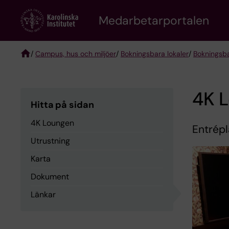
Skip
to
Medarbetarportalen
main
content
/
Campus, hus och miljöer
/
Bokningsbara lokaler
/
Bokningsba
Breadcrumb
4K 
Hitta på sidan
4K Loungen
Entrépl
Utrustning
Karta
Dokument
Länkar