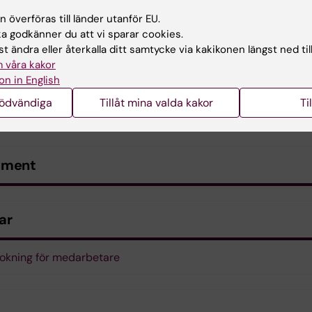
 överföras till länder utanför EU.
 godkänner du att vi sparar cookies.
t ändra eller återkalla ditt samtycke via kakikonen längst ned til
 våra kakor
on in English
nödvändiga
Tillåt mina valda kakor
Ti
ument
ar
okning för medarbetare