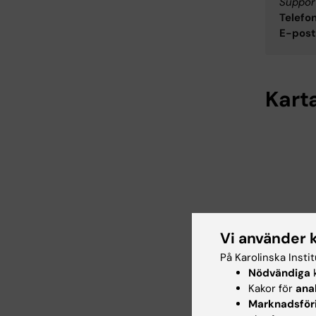
Support
Telefon
E-post
Kart
Vi använder 
På Karolinska Insti
Nödvändiga
k
Kakor för
ana
Marknadsför