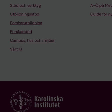
Stöd och verktyg
A-Ö på Med
Utbildningsstöd
Guide för 
Forskarutbildning
Forskarstöd
Campus, hus och miljöer
Vårt KI