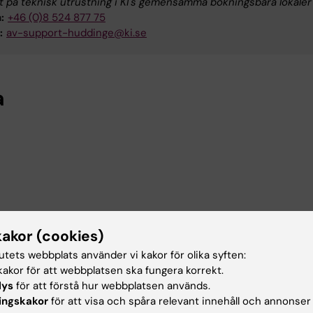
 på teknisk utrustning i KI's gemensamma bokningsbara lokaler
:
+46 (0)8 524 877 75
:
av-support-huddinge@ki.se
a
kakor (cookies)
tutets webbplats använder vi kakor för olika syften:
akor för att webbplatsen ska fungera korrekt.
lys
för att förstå hur webbplatsen används.
ingskakor
för att visa och spåra relevant innehåll och annonser