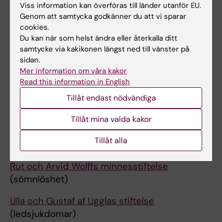
Viss information kan överföras till länder utanför EU.
Genom att samtycka godkänner du att vi sparar
cookies.
September
Du kan när som helst ändra eller återkalla ditt
Hirsch Fellowship
(resebidrag, erbjuds två
samtycke via kakikonen längst ned till vänster på
sidan.
gånger per år)
Mer information om våra kakor
Read this information in English
Karolinska Institutets resebidrag för
forskningsvistelser för doktorander
Tillåt endast nödvändiga
(resebidrag, erbjuds två gånger per år)
Tillåt mina valda kakor
Maj och Lennart Lindgrens stiftelse
Tillåt alla
(medicinhistorisk forskning)
Rut och Arvid Wolffs minnesstiftelse
(sömnlöshet)
Ulla och Gustaf af Ugglas stiftelse
(ledsjukdomar)