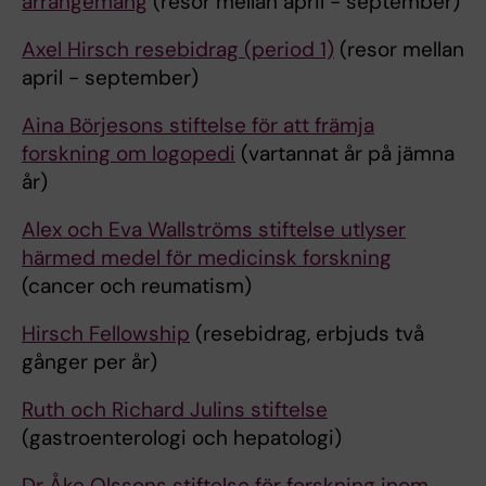
arrangemang
(resor mellan april - september)
Axel Hirsch resebidrag (period 1)
(resor mellan
april - september)
Aina Börjesons stiftelse för att främja
forskning om logopedi
(vartannat år på jämna
år)
Alex och Eva Wallströms stiftelse utlyser
härmed medel för medicinsk forskning
(cancer och reumatism)
Hirsch Fellowship
(resebidrag, erbjuds två
gånger per år)
Ruth och Richard Julins stiftelse
(gastroenterologi och hepatologi)
Dr Åke Olssons stiftelse för forskning inom