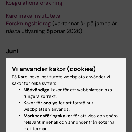
koagulationsforskning
Karolinska Institutets
Forskningsbidrag
(vartannat år på jämna år,
nästa utlysning öppnar 2026)
Juni
Vi använder kakor (cookies)
Juli
På Karolinska Institutets webbplats använder vi
kakor för olika syften:
Nödvändiga
kakor för att webbplatsen ska
Augusti
fungera korrekt.
KI resebidrag (period 3) inkl digitala
Kakor för
analys
för att förstå hur
webbplatsen används.
arrangemang
(resor mellan november - april)
Marknadsföringskakor
för att visa och spåra
relevant innehåll och annonser från externa
Axel Hirsch resebidrag (period 3)
(resor
plattformar.
mellan november - april)