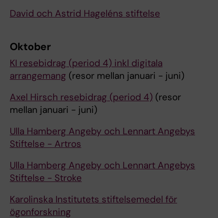
David och Astrid Hageléns stiftelse
Oktober
KI resebidrag (period 4) inkl digitala
arrangemang
(resor mellan januari - juni)
Axel Hirsch resebidrag (period 4)
(resor
mellan januari - juni)
Ulla Hamberg Angeby och Lennart Angebys
Stiftelse - Artros
Ulla Hamberg Angeby och Lennart Angebys
Stiftelse - Stroke
Karolinska Institutets stiftelsemedel för
ögonforskning