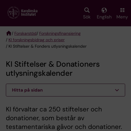
Skip
to
main
Sök
English
Meny
content
/
Forskarstöd
/
Forskningsfinansiering
/
KI forskningsbidrag och priser
Breadcrumb
/ KI Stiftelser & Fonders utlysningskalender
KI Stiftelser & Donationers
utlysningskalender
Hitta på sidan
KI förvaltar ca 250 stiftelser och
donationer, som består av
testamentariska gåvor och donationer.