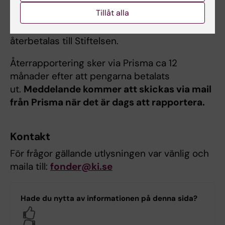
skickas in som beskriver hur erhållna medlen
Tillåt alla
använts. Om medlen endast delvis eller ej
använts under dispositionstiden ska dessa
återbetalas till Stiftelsen.
Återrapportering sker via Prisma ca 12
månader efter att pengarna betalats
ut.
Meddelande kommer att skickas via mail
från Prisma när det är dags att rapportera.
Kontakt
För frågor gällande utlysningen var vänlig och
maila till:
fonder@ki.se
Hade du nytta av informationen på denna sida?
Yes