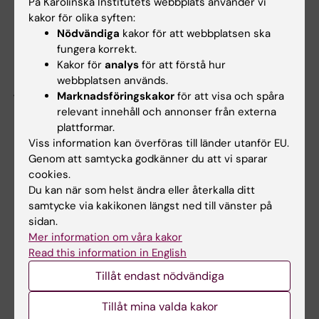
På Karolinska Institutets webbplats använder vi
Ansökan ska göras elektroniskt.
Formuläret
kakor för olika syften:
finns tillgänglig i
KI Prisma
under
Nödvändiga
kakor för att webbplatsen ska
fungera korrekt.
ansökningsperioden,
6 januari – 3 februari
Kakor för
analys
för att förstå hur
2026.
Ansökan öppnar
klockan 10.00 den 6
webbplatsen används.
januari
och stänger
klockan 14.00 den 3
Marknadsföringskakor
för att visa och spåra
februari.
relevant innehåll och annonser från externa
plattformar.
Viss information kan överföras till länder utanför EU.
Beslut
Genom att samtycka godkänner du att vi sparar
Beslut om tilldelning fattas av stiftelsens
cookies.
styrelse och meddelas samtliga sökande via
Du kan när som helst ändra eller återkalla ditt
e-post i maj.
samtycke via kakikonen längst ned till vänster på
sidan.
Mer information om våra kakor
Återrapportering
Read this information in English
För denna utlysning ska en kort vetenskaplig
Tillåt endast nödvändiga
rapport, på ca ½ A4-sida, samt en kort
ekonomisk redovisning, på ca ½ A4-sida,
Tillåt mina valda kakor