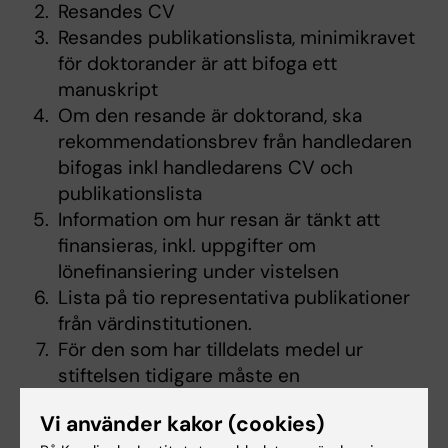
Resandes CV
Resandes publikationslista, minimikravet
för doktorander är att bifoga ett
manuskript
Om den resande är doktorand, ska
rekommendationsbrev från handledaren
bifogas inkl handledarens CV och
publikationslista
Information om hur resan är tänkt att
finansieras, inkl. uppgifter om
lönefinansiering under vistelsen
Lista på tio representativa publikationer
från värdinstitutionen.
För den som har tilldelats medel ur
stiftelsen tidigare måste en
progressrapport bifogas den aktuella
Vi använder kakor (cookies)
ansökan för att beaktas.