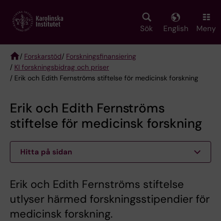
Skip
to
main
Sök
English
Meny
content
/
Forskarstöd
/
Forskningsfinansiering
/
KI forskningsbidrag och priser
Breadcrumb
/ Erik och Edith Fernströms stiftelse för medicinsk forskning
Erik och Edith Fernströms
stiftelse för medicinsk forskning
Hitta på sidan
Erik och Edith Fernströms stiftelse
utlyser härmed forskningsstipendier för
medicinsk forskning.